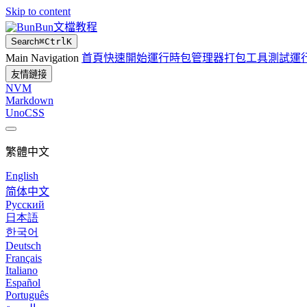
Skip to content
Bun文檔教程
Search
⌘
Ctrl
K
Main Navigation
首頁
快速開始
運行時
包管理器
打包工具
測試運
友情鏈接
NVM
Markdown
UnoCSS
繁體中文
English
简体中文
Русский
日本語
한국어
Deutsch
Français
Italiano
Español
Português