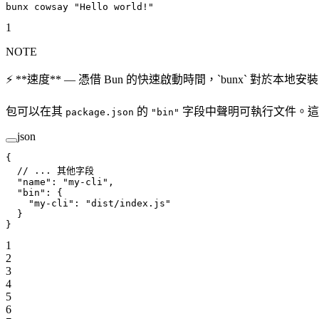
bunx
 cowsay
 "Hello world!"
1
NOTE
⚡️ **速度** — 憑借 Bun 的快速啟動時間，`bunx` 對於本地安裝的包來說，比 `np
包可以在其
的
字段中聲明可執行文件。
package.json
"bin"
json
{
  // ... 其他字段
  "name"
: 
"my-cli"
,
  "bin"
: {
    "my-cli"
: 
"dist/index.js"
  }
}
1
2
3
4
5
6