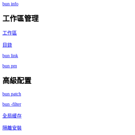
bun info
工作區管理
工作區
目錄
bun link
bun pm
高級配置
bun patch
bun -filter
全局緩存
隔離安裝