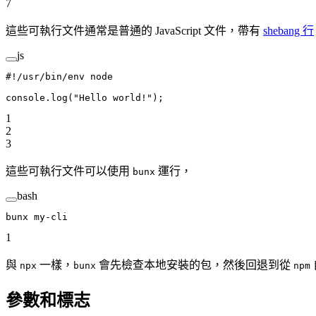
7
這些可執行文件通常是普通的 JavaScript 文件，帶有
shebang 行
js
#!/usr/bin/env node
console.
log
(
"Hello world!"
);
1
2
3
這些可執行文件可以使用
運行，
bunx
bash
bunx
 my-cli
1
與
一樣，
會先檢查本地安裝的包，然後回退到從
npx
bunx
npm
參數和標志