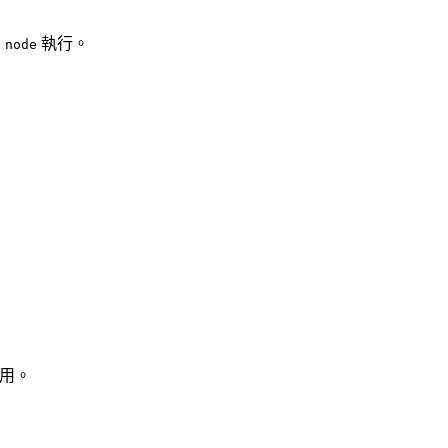
用
執行。
node
使用。