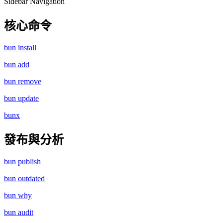
Sidebar Navigation
核心命令
bun install
bun add
bun remove
bun update
bunx
發布與分析
bun publish
bun outdated
bun why
bun audit