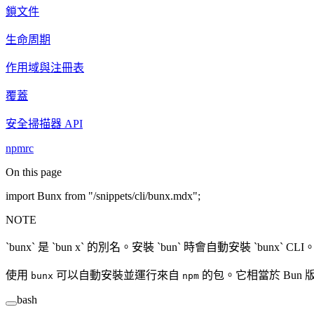
鎖文件
生命周期
作用域與注冊表
覆蓋
安全掃描器 API
npmrc
On this page
import Bunx from "/snippets/cli/bunx.mdx";
NOTE
`bunx` 是 `bun x` 的別名。安裝 `bun` 時會自動安裝 `bunx` CLI
使用
可以自動安裝並運行來自
的包。它相當於 Bun 
bunx
npm
bash