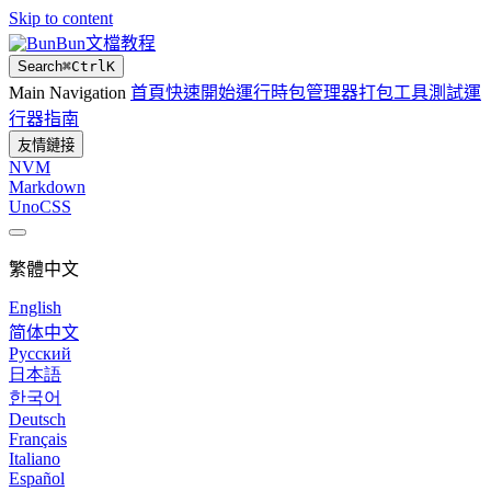
Skip to content
Bun文檔教程
Search
⌘
Ctrl
K
Main Navigation
首頁
快速開始
運行時
包管理器
打包工具
測試運
行器
指南
友情鏈接
NVM
Markdown
UnoCSS
繁體中文
English
简体中文
Русский
日本語
한국어
Deutsch
Français
Italiano
Español