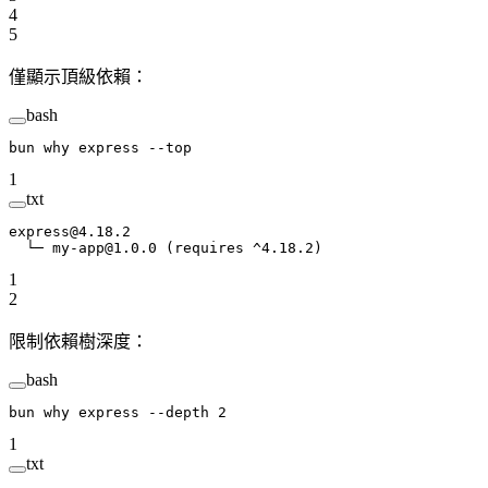
4
5
僅顯示頂級依賴：
bash
bun
 why
 express
 --top
1
txt
express@4.18.2
  └─ my-app@1.0.0 (requires ^4.18.2)
1
2
限制依賴樹深度：
bash
bun
 why
 express
 --depth
 2
1
txt