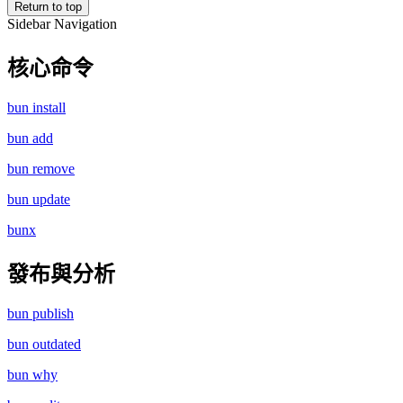
Return to top
Sidebar Navigation
核心命令
bun install
bun add
bun remove
bun update
bunx
發布與分析
bun publish
bun outdated
bun why