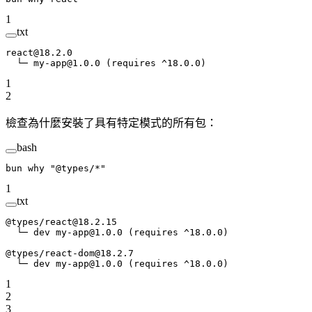
1
txt
react@18.2.0
  └─ my-app@1.0.0 (requires ^18.0.0)
1
2
檢查為什麼安裝了具有特定模式的所有包：
bash
bun
 why
 "@types/*"
1
txt
@types/react@18.2.15
  └─ dev my-app@1.0.0 (requires ^18.0.0)
@types/react-dom@18.2.7
  └─ dev my-app@1.0.0 (requires ^18.0.0)
1
2
3