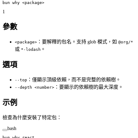
bun
 why
 <
packag
e
>
1
參數
：要解釋的包名。支持 glob 模式，如
<package>
@org/*
或
。
*-lodash
選項
：僅顯示頂級依賴，而不是完整的依賴樹。
--top
：要顯示的依賴樹的最大深度。
--depth <number>
示例
檢查為什麼安裝了特定包：
bash
bun
 why
 react