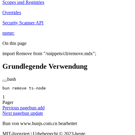
Scopes und Registries
Overrides
Security Scanner API
npmrc
On this page
import Remove from "/snippets/cli/remove.mdx";
Grundlegende Verwendung
bash
bun
 remove
 ts-node
1
Pager
Previous page
bun add
Next page
bun update
Bun von www.bunjs.com.cn bearbeitet
MIT-lizenziert | Urheberrecht © 2023-heute