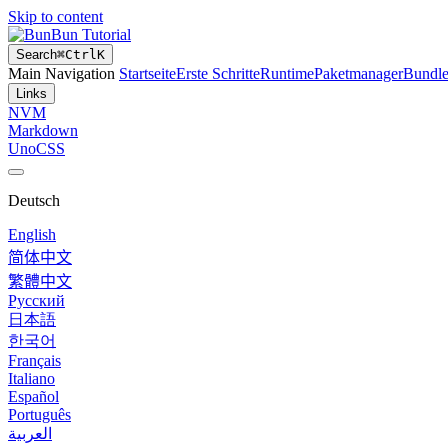
Skip to content
Bun Tutorial
Search
⌘
Ctrl
K
Main Navigation
Startseite
Erste Schritte
Runtime
Paketmanager
Bundle
Links
NVM
Markdown
UnoCSS
Deutsch
English
简体中文
繁體中文
Русский
日本語
한국어
Français
Italiano
Español
Português
العربية