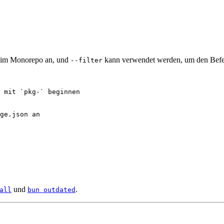
te im Monorepo an, und
kann verwendet werden, um den Befeh
--filter
e mit `pkg-` beginnen
ge.json an
und
.
all
bun outdated