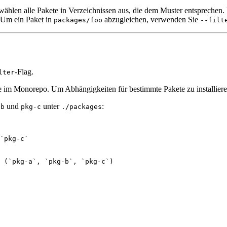
hlen alle Pakete in Verzeichnissen aus, die dem Muster entsprechen. 
Um ein Paket in
abzugleichen, verwenden Sie
packages/foo
--filt
-Flag.
lter
ete im Monorepo. Um Abhängigkeiten für bestimmte Pakete zu installie
und
unter
:
-b
pkg-c
./packages
`pkg-c`
 (`pkg-a`, `pkg-b`, `pkg-c`)