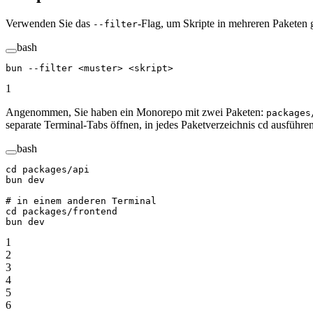
Verwenden Sie das
-Flag, um Skripte in mehreren Paketen g
--filter
bash
bun
 --filter
 <
muste
r
>
 <
skrip
t
>
1
Angenommen, Sie haben ein Monorepo mit zwei Paketen:
packages
separate Terminal-Tabs öffnen, in jedes Paketverzeichnis cd ausführ
bash
cd
 packages/api
bun
 dev
# in einem anderen Terminal
cd
 packages/frontend
bun
 dev
1
2
3
4
5
6