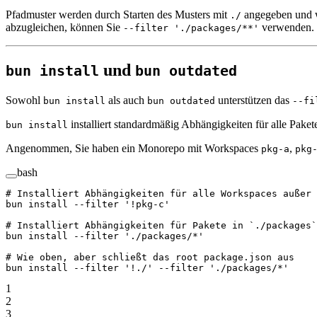
Pfadmuster werden durch Starten des Musters mit
angegeben und wä
./
abzugleichen, können Sie
verwenden. 
--filter './packages/**'
und
bun install
bun outdated
Sowohl
als auch
unterstützen das
bun install
bun outdated
--fi
installiert standardmäßig Abhängigkeiten für alle Pak
bun install
Angenommen, Sie haben ein Monorepo mit Workspaces
,
pkg-a
pkg
bash
# Installiert Abhängigkeiten für alle Workspaces außer 
bun
 install
 --filter
 '!pkg-c'
# Installiert Abhängigkeiten für Pakete in `./packages`
bun
 install
 --filter
 './packages/*'
# Wie oben, aber schließt das root package.json aus
bun
 install
 --filter
 '!./'
 --filter
 './packages/*'
1
2
3