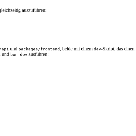
leichzeitig auszuführen:
und
, beide mit einem
-Skript, das eine
/api
packages/frontend
dev
en und
ausführen:
bun dev