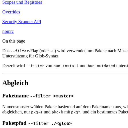
Scopes und Registries
Overrides
Security Scanner API
npmrc
On this page
Das
-Flag (oder
) wird verwendet, um Pakete nach Must
--filter
-F
Unterstützung für Glob-Syntax.
Derzeit wird
von
und
unters
--filter
bun install
bun outdated
Abgleich
Paketname
--filter <muster>
Namensmuster wählen Pakete basierend auf dem Paketnamen aus, wi
abgleichen, nur
und
mit
, und ein bestimmtes Pake
pkg-a
pkg-b
pkg*
Paketpfad
--filter ./<glob>