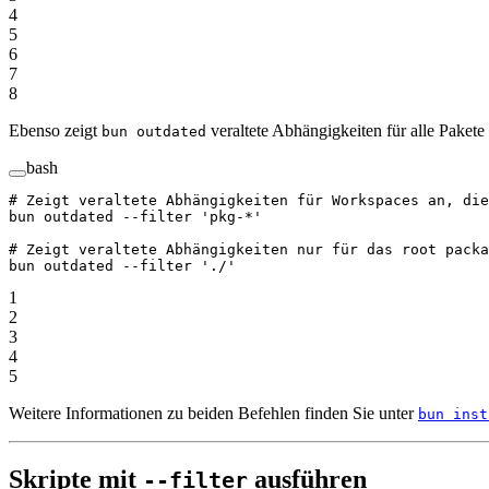
4
5
6
7
8
Ebenso zeigt
veraltete Abhängigkeiten für alle Pake
bun outdated
bash
# Zeigt veraltete Abhängigkeiten für Workspaces an, di
bun
 outdated
 --filter
 'pkg-*'
# Zeigt veraltete Abhängigkeiten nur für das root packa
bun
 outdated
 --filter
 './'
1
2
3
4
5
Weitere Informationen zu beiden Befehlen finden Sie unter
bun inst
Skripte mit
ausführen
--filter