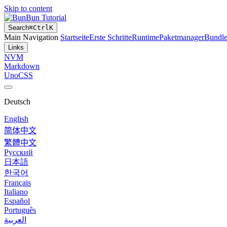
Skip to content
Bun Tutorial
Search
⌘
Ctrl
K
Main Navigation
Startseite
Erste Schritte
Runtime
Paketmanager
Bundle
Links
NVM
Markdown
UnoCSS
Deutsch
English
简体中文
繁體中文
Русский
日本語
한국어
Français
Italiano
Español
Português
العربية