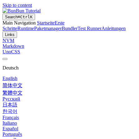
Skip to content
Bun Tutorial
Search
⌘
Ctrl
K
Main Navigation
Startseite
Erste
Schritte
Runtime
Paketmanager
Bundler
Test Runner
Anleitungen
Links
NVM
Markdown
UnoCSS
Deutsch
English
简体中文
繁體中文
Русский
日本語
한국어
Français
Italiano
Español
Português