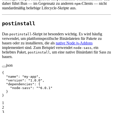
daher führt Bun — im Gegensatz zu anderen
-Clients — nicht
npm
standardmäßig beliebige Lifecycle-Skripte aus.
postinstall
Das
-Skript ist besonders wichtig. Es wird häufig
postinstall
verwendet, um plattformspezifische Binärdateien für Pakete zu
bauen oder zu installieren, die als
native Node.js-Addons
implementiert sind. Zum Beispiel verwendet
, ein
node-sass
beliebtes Paket,
, um eine native Binärdatei für Sass zu
postinstall
bauen.
json
{
  "name"
: 
"my-app"
,
  "version"
: 
"1.0.0"
,
  "dependencies"
: {
    "node-sass"
: 
"^6.0.1"
  }
}
1
2
3