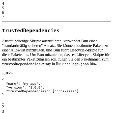
4
5
6
7
trustedDependencies
Anstatt beliebige Skripte auszuführen, verwendet Bun einen
"standardmäßig sicheren" Ansatz. Sie können bestimmte Pakete zu
einer Allowlist hinzufügen, und Bun führt Lifecycle-Skripte für
diese Pakete aus. Um Bun mitzuteilen, dass es Lifecycle-Skripte für
ein bestimmtes Paket zulassen soll, fügen Sie den Paketnamen zum
-Array in Ihrer
hinzu.
trustedDependencies
package.json
json
{
  "name"
: 
"my-app"
,
  "version"
: 
"1.0.0"
,
  "trustedDependencies"
: [
"node-sass"
] 
}
1
2
3