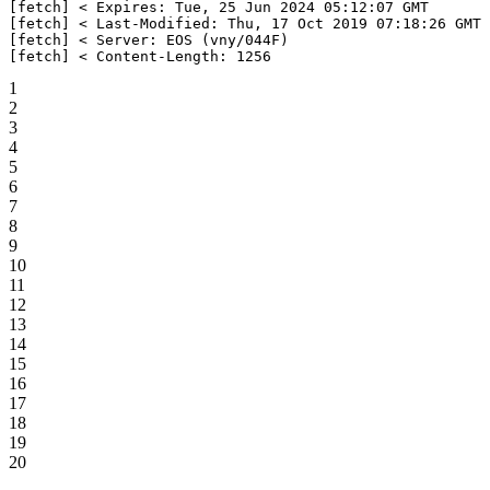
[fetch] < Expires: Tue, 25 Jun 2024 05:12:07 GMT
[fetch] < Last-Modified: Thu, 17 Oct 2019 07:18:26 GMT
[fetch] < Server: EOS (vny/044F)
[fetch] < Content-Length: 1256
1
2
3
4
5
6
7
8
9
10
11
12
13
14
15
16
17
18
19
20