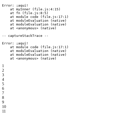
Error: ¡aquí!
    at myInner (file.js:4:15)
    at fn (file.js:8:5)
    at module code (file.js:17:1)
    at moduleEvaluation (native)
    at moduleEvaluation (native)
    at <anonymous> (native)
-- captureStackTrace --
Error: ¡aquí!
    at module code (file.js:17:1)
    at moduleEvaluation (native)
    at moduleEvaluation (native)
    at <anonymous> (native)
1
2
3
4
5
6
7
8
9
10
11