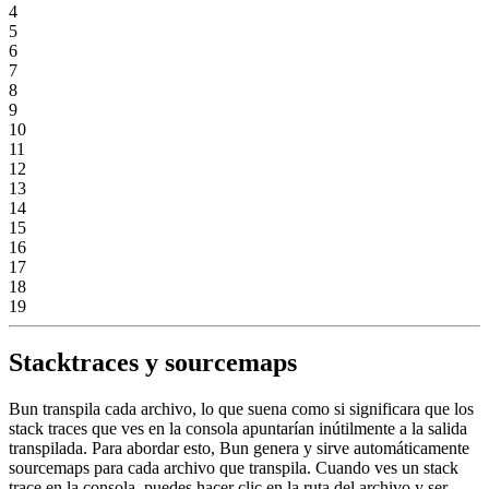
4
5
6
7
8
9
10
11
12
13
14
15
16
17
18
19
Stacktraces y sourcemaps
Bun transpila cada archivo, lo que suena como si significara que los
stack traces que ves en la consola apuntarían inútilmente a la salida
transpilada. Para abordar esto, Bun genera y sirve automáticamente
sourcemaps para cada archivo que transpila. Cuando ves un stack
trace en la consola, puedes hacer clic en la ruta del archivo y ser