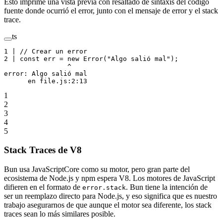
Esto imprime una vista previa con resaltado de sintaxis del código
fuente donde ocurrió el error, junto con el mensaje de error y el stack
trace.
ts
1
 |
 // Crear un error
2
 |
 const
 err
 =
 new
 Error
(
"Algo salió mal"
);
                ^
error
: Algo salió mal
      en file.js:
2
:
13
1
2
3
4
5
Stack Traces de V8
Bun usa JavaScriptCore como su motor, pero gran parte del
ecosistema de Node.js y npm espera V8. Los motores de JavaScript
difieren en el formato de
. Bun tiene la intención de
error.stack
ser un reemplazo directo para Node.js, y eso significa que es nuestro
trabajo asegurarnos de que aunque el motor sea diferente, los stack
traces sean lo más similares posible.