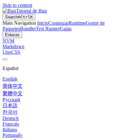
Skip to content
Tutorial de Bun
Search
⌘
Ctrl
K
Main Navigation
Inicio
Comenzar
Runtime
Gestor de
Paquetes
Bundler
Test Runner
Guías
Enlaces
NVM
Markdown
UnoCSS
Español
English
简体中文
繁體中文
Русский
日本語
한국어
Deutsch
Français
Italiano
Português