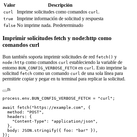
Valor
Descripción
Imprime solicitudes como comandos
.
curl
curl
Imprime información de solicitud y respuesta
true
No imprime nada. Predeterminado
false
Imprimir solicitudes fetch y node:http como
comandos curl
Bun también soporta imprimir solicitudes de red
y
fetch()
como comandos
estableciendo la variable de
node:http
curl
entorno
en
. Esto imprime la
BUN_CONFIG_VERBOSE_FETCH
curl
solicitud
como un comando
de una sola línea para
fetch
curl
permitirte copiar y pegar en tu terminal para replicar la solicitud.
ts
process.env.
BUN_CONFIG_VERBOSE_FETCH
 =
 "curl"
;
await
 fetch
(
"https://example.com"
, {
  method: 
"POST"
,
  headers: {
    "Content-Type"
: 
"application/json"
,
  },
  body: 
JSON
.
stringify
({ foo: 
"bar"
 }),
});