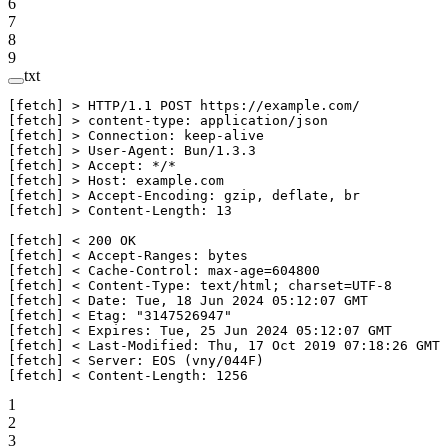
6
7
8
9
txt
[fetch] > HTTP/1.1 POST https://example.com/
[fetch] > content-type: application/json
[fetch] > Connection: keep-alive
[fetch] > User-Agent: Bun/1.3.3
[fetch] > Accept: */*
[fetch] > Host: example.com
[fetch] > Accept-Encoding: gzip, deflate, br
[fetch] > Content-Length: 13
[fetch] < 200 OK
[fetch] < Accept-Ranges: bytes
[fetch] < Cache-Control: max-age=604800
[fetch] < Content-Type: text/html; charset=UTF-8
[fetch] < Date: Tue, 18 Jun 2024 05:12:07 GMT
[fetch] < Etag: "3147526947"
[fetch] < Expires: Tue, 25 Jun 2024 05:12:07 GMT
[fetch] < Last-Modified: Thu, 17 Oct 2019 07:18:26 GMT
[fetch] < Server: EOS (vny/044F)
[fetch] < Content-Length: 1256
1
2
3