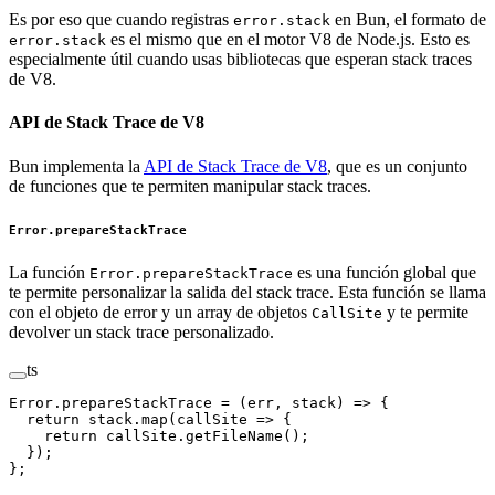
Es por eso que cuando registras
en Bun, el formato de
error.stack
es el mismo que en el motor V8 de Node.js. Esto es
error.stack
especialmente útil cuando usas bibliotecas que esperan stack traces
de V8.
API de Stack Trace de V8
Bun implementa la
API de Stack Trace de V8
, que es un conjunto
de funciones que te permiten manipular stack traces.
Error.prepareStackTrace
La función
es una función global que
Error.prepareStackTrace
te permite personalizar la salida del stack trace. Esta función se llama
con el objeto de error y un array de objetos
y te permite
CallSite
devolver un stack trace personalizado.
ts
Error.
prepareStackTrace
 =
 (
err
, 
stack
) 
=>
 {
  return
 stack.
map
(
callSite
 =>
 {
    return
 callSite.
getFileName
();
  });
};