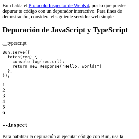
Bun habla el
Protocolo Inspector de WebKit
, por lo que puedes
depurar tu código con un depurador interactivo. Para fines de
demostración, considera el siguiente servidor web simple.
Depuración de JavaScript y TypeScript
typescript
Bun.
serve
({
  fetch
(
req
) {
    console.
log
(req.url);
    return
 new
 Response
(
"Hello, world!"
);
  },
});
1
2
3
4
5
6
--inspect
Para habilitar la depuración al ejecutar código con Bun, usa la