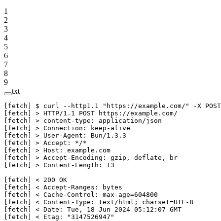
1
2
3
4
5
6
7
8
9
txt
[fetch] $ curl --http1.1 "https://example.com/" -X POST
[fetch] > HTTP/1.1 POST https://example.com/
[fetch] > content-type: application/json
[fetch] > Connection: keep-alive
[fetch] > User-Agent: Bun/1.3.3
[fetch] > Accept: */*
[fetch] > Host: example.com
[fetch] > Accept-Encoding: gzip, deflate, br
[fetch] > Content-Length: 13
[fetch] < 200 OK
[fetch] < Accept-Ranges: bytes
[fetch] < Cache-Control: max-age=604800
[fetch] < Content-Type: text/html; charset=UTF-8
[fetch] < Date: Tue, 18 Jun 2024 05:12:07 GMT
[fetch] < Etag: "3147526947"