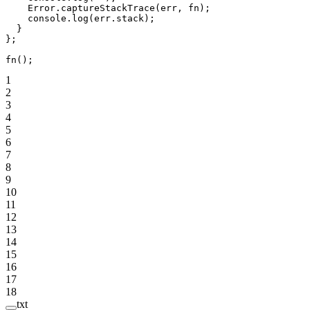
    Error.
captureStackTrace
(err, fn);
    console.
log
(err.stack);
  }
};
fn
();
1
2
3
4
5
6
7
8
9
10
11
12
13
14
15
16
17
18
txt