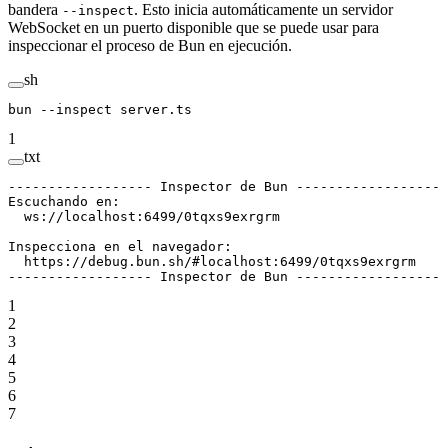
bandera
. Esto inicia automáticamente un servidor
--inspect
WebSocket en un puerto disponible que se puede usar para
inspeccionar el proceso de Bun en ejecución.
sh
bun
 --inspect
 server.ts
1
txt
------------------ Inspector de Bun ------------------
Escuchando en:
  ws://localhost:6499/0tqxs9exrgrm
Inspecciona en el navegador:
  https://debug.bun.sh/#localhost:6499/0tqxs9exrgrm
------------------ Inspector de Bun ------------------
1
2
3
4
5
6
7