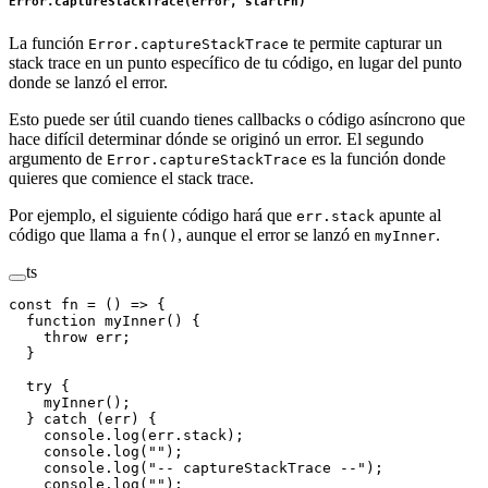
Error.captureStackTrace(error, startFn)
La función
te permite capturar un
Error.captureStackTrace
stack trace en un punto específico de tu código, en lugar del punto
donde se lanzó el error.
Esto puede ser útil cuando tienes callbacks o código asíncrono que
hace difícil determinar dónde se originó un error. El segundo
argumento de
es la función donde
Error.captureStackTrace
quieres que comience el stack trace.
Por ejemplo, el siguiente código hará que
apunte al
err.stack
código que llama a
, aunque el error se lanzó en
.
fn()
myInner
ts
const
 fn
 =
 () 
=>
 {
  function
 myInner
() {
    throw
 err;
  }
  try
 {
    myInner
();
  } 
catch
 (err) {
    console.
log
(err.stack);
    console.
log
(
""
);
    console.
log
(
"-- captureStackTrace --"
);
    console.
log
(
""
);