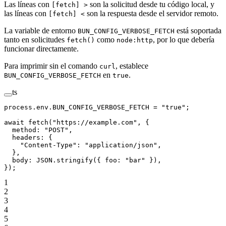
Las líneas con
son la solicitud desde tu código local, y
[fetch] >
las líneas con
son la respuesta desde el servidor remoto.
[fetch] <
La variable de entorno
está soportada
BUN_CONFIG_VERBOSE_FETCH
tanto en solicitudes
como
, por lo que debería
fetch()
node:http
funcionar directamente.
Para imprimir sin el comando
, establece
curl
en
.
BUN_CONFIG_VERBOSE_FETCH
true
ts
process.env.
BUN_CONFIG_VERBOSE_FETCH
 =
 "true"
;
await
 fetch
(
"https://example.com"
, {
  method: 
"POST"
,
  headers: {
    "Content-Type"
: 
"application/json"
,
  },
  body: 
JSON
.
stringify
({ foo: 
"bar"
 }),
});
1
2
3
4
5