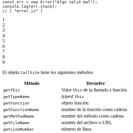
const
 err
 =
 new
 Error
(
"Algo salió mal"
);
console.
log
(err.stack);
// [ "error.js" ]
1
2
3
4
5
6
7
8
9
El objeto
tiene los siguientes métodos:
CallSite
Método
Devuelve
Valor
de la llamada a función
getThis
this
typeof
getTypeName
this
objeto función
getFunction
nombre de la función como cadena
getFunctionName
nombre del método como cadena
getMethodName
nombre del archivo o URL
getFileName
número de línea
getLineNumber