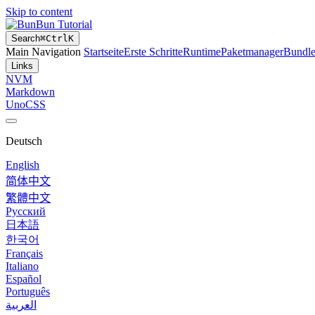
Skip to content
Bun Tutorial
Search
⌘
Ctrl
K
Main Navigation
Startseite
Erste Schritte
Runtime
Paketmanager
Bundle
Links
NVM
Markdown
UnoCSS
Deutsch
English
简体中文
繁體中文
Русский
日本語
한국어
Français
Italiano
Español
Português
العربية