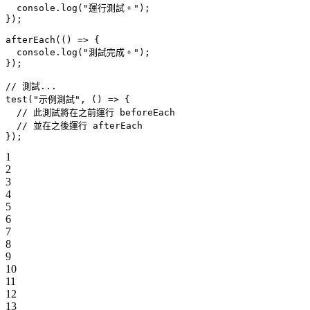
  console.
log
(
"運行測試。"
);
});
afterEach
(() 
=>
 {
  console.
log
(
"測試完成。"
);
});
// 測試...
test
(
"示例測試"
, () 
=>
 {
  // 此測試將在之前運行 beforeEach
  // 並在之後運行 afterEach
});
1
2
3
4
5
6
7
8
9
10
11
12
13