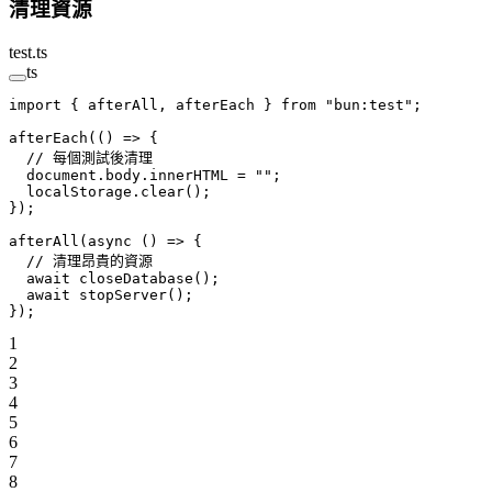
清理資源
test.ts
ts
import
 { afterAll, afterEach } 
from
 "bun:test"
;
afterEach
(() 
=>
 {
  // 每個測試後清理
  document.body.innerHTML 
=
 ""
;
  localStorage.
clear
();
});
afterAll
(
async
 () 
=>
 {
  // 清理昂貴的資源
  await
 closeDatabase
();
  await
 stopServer
();
});
1
2
3
4
5
6
7
8