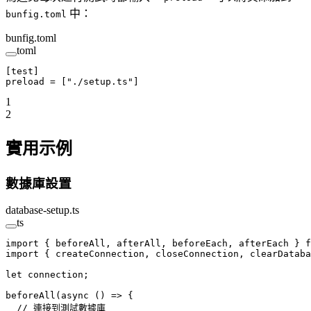
中：
bunfig.toml
bunfig.toml
toml
[
test
]
preload = [
"./setup.ts"
]
1
2
實用示例
數據庫設置
database-setup.ts
ts
import
 { beforeAll, afterAll, beforeEach, afterEach } 
f
import
 { createConnection, closeConnection, clearDataba
let
 connection;
beforeAll
(
async
 () 
=>
 {
  // 連接到測試數據庫