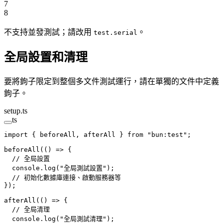
7
8
不支持並發測試；請改用
。
test.serial
全局設置和清理
要將鉤子限定到整個多文件測試運行，請在單獨的文件中定義
鉤子。
setup.ts
ts
import
 { beforeAll, afterAll } 
from
 "bun:test"
;
beforeAll
(() 
=>
 {
  // 全局設置
  console.
log
(
"全局測試設置"
);
  // 初始化數據庫連接、啟動服務器等
});
afterAll
(() 
=>
 {
  // 全局清理
  console.
log
(
"全局測試清理"
);