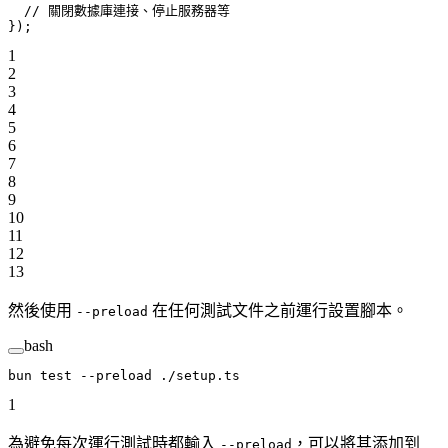
  // 關閉數據庫連接、停止服務器等
});
1
2
3
4
5
6
7
8
9
10
11
12
13
然後使用
在任何測試文件之前運行設置腳本。
--preload
bash
bun
 test
 --preload
 ./setup.ts
1
為避免每次運行測試時都輸入
，可以將其添加到
--preload