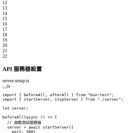
12
13
14
15
16
17
18
19
20
21
22
API 服務器設置
server-setup.ts
ts
import
 { beforeAll, afterAll } 
from
 "bun:test"
;
import
 { startServer, stopServer } 
from
 "./server"
;
let
 server;
beforeAll
(
async
 () 
=>
 {
  // 啟動測試服務器
  server 
=
 await
 startServer
({
    port: 
3001
,