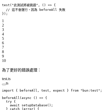
test
(
"此測試將被跳過"
, () 
=>
 {
  // 這不會運行，因為 beforeAll 失敗
});
1
2
3
4
5
6
7
8
9
10
為了更好的錯誤處理：
test.ts
ts
import
 { beforeAll, test, expect } 
from
 "bun:test"
;
beforeAll
(
async
 () 
=>
 {
  try
 {
    await
 setupDatabase
();
  } 
catch
 (error) {