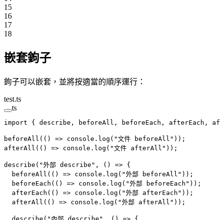
15
16
17
18
嵌套鉤子
鉤子可以嵌套，並將按適當的順序運行：
test.ts
ts
import
 { describe, beforeAll, beforeEach, afterEach, af
beforeAll
(() 
=>
 console.
log
(
"文件 beforeAll"
));
afterAll
(() 
=>
 console.
log
(
"文件 afterAll"
));
describe
(
"外部 describe"
, () 
=>
 {
  beforeAll
(() 
=>
 console.
log
(
"外部 beforeAll"
));
  beforeEach
(() 
=>
 console.
log
(
"外部 beforeEach"
));
  afterEach
(() 
=>
 console.
log
(
"外部 afterEach"
));
  afterAll
(() 
=>
 console.
log
(
"外部 afterAll"
));
  describe
(
"內部 describe"
, () 
=>
 {