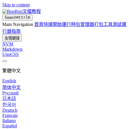
Skip to content
Bun文檔教程
Search
⌘
Ctrl
K
Main Navigation
首頁
快速開始
運行時
包管理器
打包工具
測試運
行器
指南
友情鏈接
NVM
Markdown
UnoCSS
繁體中文
English
简体中文
Русский
日本語
한국어
Deutsch
Français
Italiano
Español