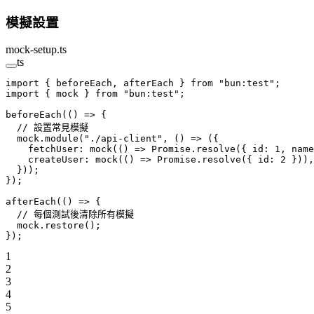
模擬設置
mock-setup.ts
ts
import
 { beforeEach, afterEach } 
from
 "bun:test"
;
import
 { mock } 
from
 "bun:test"
;
beforeEach
(() 
=>
 {
  // 設置常見模擬
  mock.
module
(
"./api-client"
, () 
=>
 ({
    fetchUser: 
mock
(() 
=>
 Promise
.
resolve
({ id: 
1
, name
    createUser: 
mock
(() 
=>
 Promise
.
resolve
({ id: 
2
 })),
  }));
});
afterEach
(() 
=>
 {
  // 每個測試後清除所有模擬
  mock.
restore
();
});
1
2
3
4
5