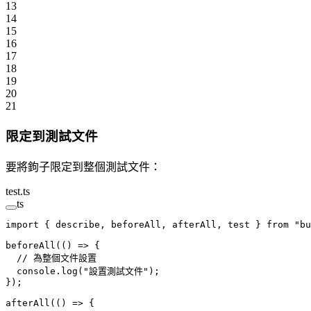
13
14
15
16
17
18
19
20
21
限定到測試文件
要將鉤子限定到整個測試文件：
test.ts
ts
import
 { describe, beforeAll, afterAll, test } 
from
 "bu
beforeAll
(() 
=>
 {
  // 為整個文件設置
  console.
log
(
"設置測試文件"
);
});
afterAll
(() 
=>
 {