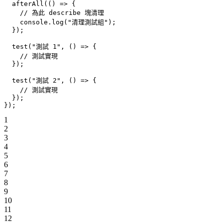
  afterAll
(() 
=>
 {
    // 為此 describe 塊清理
    console.
log
(
"清理測試組"
);
  });
  test
(
"測試 1"
, () 
=>
 {
    // 測試實現
  });
  test
(
"測試 2"
, () 
=>
 {
    // 測試實現
  });
});
1
2
3
4
5
6
7
8
9
10
11
12