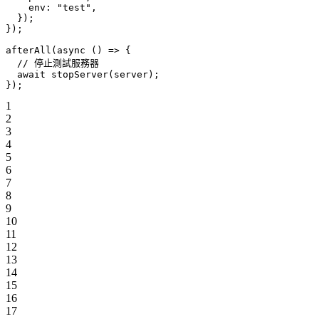
    env: 
"test"
,
  });
});
afterAll
(
async
 () 
=>
 {
  // 停止測試服務器
  await
 stopServer
(server);
});
1
2
3
4
5
6
7
8
9
10
11
12
13
14
15
16
17