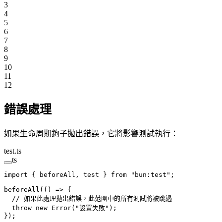
3
4
5
6
7
8
9
10
11
12
錯誤處理
如果生命周期鉤子拋出錯誤，它將影響測試執行：
test.ts
ts
import
 { beforeAll, test } 
from
 "bun:test"
;
beforeAll
(() 
=>
 {
  // 如果此處理拋出錯誤，此范圍中的所有測試將被跳過
  throw
 new
 Error
(
"設置失敗"
);
});