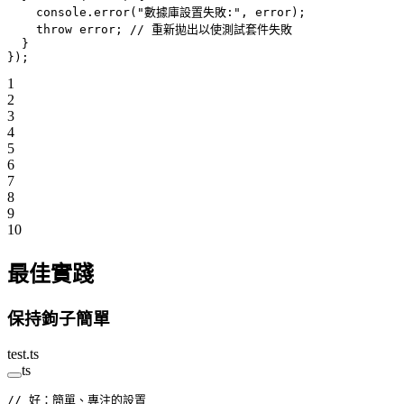
    console.
error
(
"數據庫設置失敗:"
, error);
    throw
 error; 
// 重新拋出以使測試套件失敗
  }
});
1
2
3
4
5
6
7
8
9
10
最佳實踐
保持鉤子簡單
test.ts
ts
// 好：簡單、專注的設置