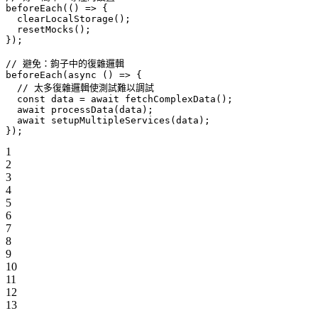
beforeEach
(() 
=>
 {
  clearLocalStorage
();
  resetMocks
();
});
// 避免：鉤子中的復雜邏輯
beforeEach
(
async
 () 
=>
 {
  // 太多復雜邏輯使測試難以調試
  const
 data
 =
 await
 fetchComplexData
();
  await
 processData
(data);
  await
 setupMultipleServices
(data);
});
1
2
3
4
5
6
7
8
9
10
11
12
13