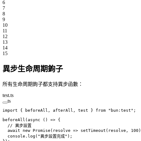
6
7
8
9
10
11
12
13
14
15
異步生命周期鉤子
所有生命周期鉤子都支持異步函數：
test.ts
ts
import
 { beforeAll, afterAll, test } 
from
 "bun:test"
;
beforeAll
(
async
 () 
=>
 {
  // 異步設置
  await
 new
 Promise
(
resolve
 =>
 setTimeout
(resolve, 
100
)
  console.
log
(
"異步設置完成"
);