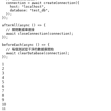
  connection 
=
 await
 createConnection
({
    host: 
"localhost"
,
    database: 
"test_db"
,
  });
});
afterAll
(
async
 () 
=>
 {
  // 關閉數據庫連接
  await
 closeConnection
(connection);
});
beforeEach
(
async
 () 
=>
 {
  // 每個測試從干淨的數據庫開始
  await
 clearDatabase
(connection);
});
1
2
3
4
5
6
7
8
9
10
11