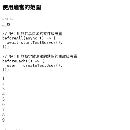
使用適當的范圍
test.ts
ts
// 好：用於共享資源的文件級設置
beforeAll
(
async
 () 
=>
 {
  await
 startTestServer
();
});
// 好：用於特定於測試的狀態的測試級設置
beforeEach
(() 
=>
 {
  user 
=
 createTestUser
();
});
1
2
3
4
5
6
7
8
9