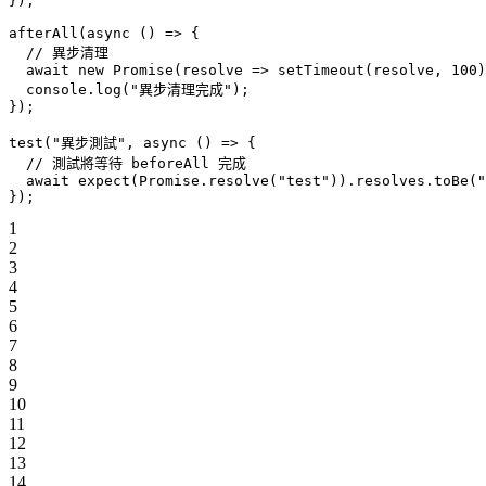
});
afterAll
(
async
 () 
=>
 {
  // 異步清理
  await
 new
 Promise
(
resolve
 =>
 setTimeout
(resolve, 
100
)
  console.
log
(
"異步清理完成"
);
});
test
(
"異步測試"
, 
async
 () 
=>
 {
  // 測試將等待 beforeAll 完成
  await
 expect
(
Promise
.
resolve
(
"test"
)).resolves.
toBe
(
"
});
1
2
3
4
5
6
7
8
9
10
11
12
13
14