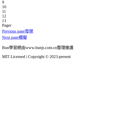
9
10
11
12
13
Pager
Previous page
發現
Next page
模擬
Bun學習網由www.bunjs.com.cn整理維護
MIT Licensed | Copyright © 2023-present