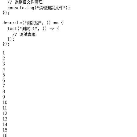
  // 為整個文件清理
  console.
log
(
"清理測試文件"
);
});
describe
(
"測試組"
, () 
=>
 {
  test
(
"測試 1"
, () 
=>
 {
    // 測試實現
  });
});
1
2
3
4
5
6
7
8
9
10
11
12
13
14
15
16