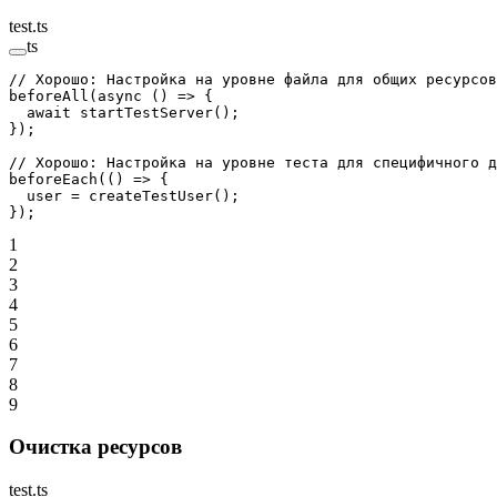
test.ts
ts
// Хорошо: Настройка на уровне файла для общих ресурсов
beforeAll
(
async
 () 
=>
 {
  await
 startTestServer
();
});
// Хорошо: Настройка на уровне теста для специфичного д
beforeEach
(() 
=>
 {
  user 
=
 createTestUser
();
});
1
2
3
4
5
6
7
8
9
Очистка ресурсов
test.ts