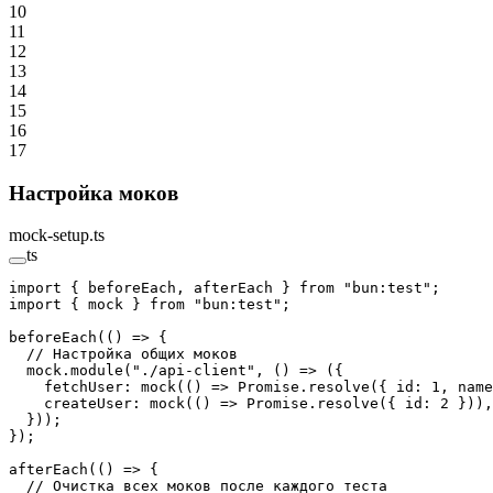
10
11
12
13
14
15
16
17
Настройка моков
mock-setup.ts
ts
import
 { beforeEach, afterEach } 
from
 "bun:test"
;
import
 { mock } 
from
 "bun:test"
;
beforeEach
(() 
=>
 {
  // Настройка общих моков
  mock.
module
(
"./api-client"
, () 
=>
 ({
    fetchUser: 
mock
(() 
=>
 Promise
.
resolve
({ id: 
1
, name
    createUser: 
mock
(() 
=>
 Promise
.
resolve
({ id: 
2
 })),
  }));
});
afterEach
(() 
=>
 {
  // Очистка всех моков после каждого теста