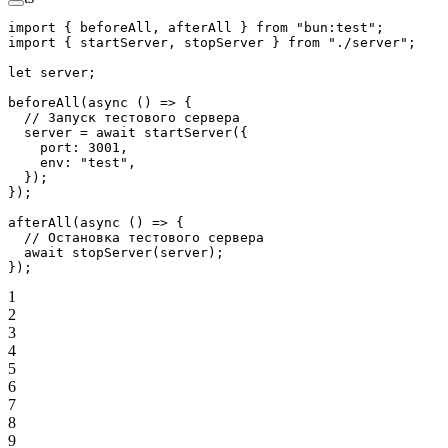
import
 { beforeAll, afterAll } 
from
 "bun:test"
;
import
 { startServer, stopServer } 
from
 "./server"
;
let
 server;
beforeAll
(
async
 () 
=>
 {
  // Запуск тестового сервера
  server 
=
 await
 startServer
({
    port: 
3001
,
    env: 
"test"
,
  });
});
afterAll
(
async
 () 
=>
 {
  // Остановка тестового сервера
  await
 stopServer
(server);
});
1
2
3
4
5
6
7
8
9