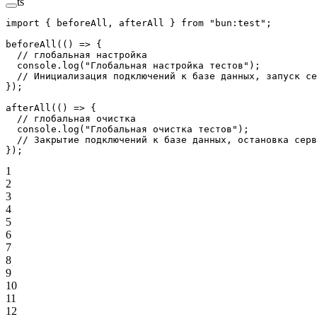
ts
import
 { beforeAll, afterAll } 
from
 "bun:test"
;
beforeAll
(() 
=>
 {
  // глобальная настройка
  console.
log
(
"Глобальная настройка тестов"
);
  // Инициализация подключений к базе данных, запуск се
});
afterAll
(() 
=>
 {
  // глобальная очистка
  console.
log
(
"Глобальная очистка тестов"
);
  // Закрытие подключений к базе данных, остановка серв
});
1
2
3
4
5
6
7
8
9
10
11
12