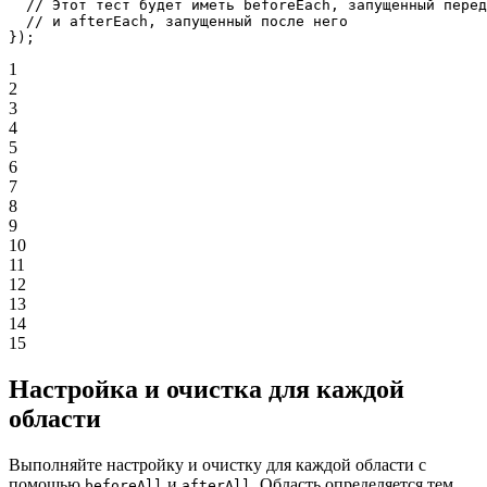
  // Этот тест будет иметь beforeEach, запущенный перед
  // и afterEach, запущенный после него
});
1
2
3
4
5
6
7
8
9
10
11
12
13
14
15
Настройка и очистка для каждой
области
Выполняйте настройку и очистку для каждой области с
помощью
и
. Область определяется тем,
beforeAll
afterAll