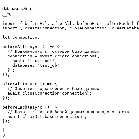
database-setup.ts
ts
import
 { beforeAll, afterAll, beforeEach, afterEach } 
f
import
 { createConnection, closeConnection, clearDataba
let
 connection;
beforeAll
(
async
 () 
=>
 {
  // Подключение к тестовой базе данных
  connection 
=
 await
 createConnection
({
    host: 
"localhost"
,
    database: 
"test_db"
,
  });
});
afterAll
(
async
 () 
=>
 {
  // Закрытие подключения к базе данных
  await
 closeConnection
(connection);
});
beforeEach
(
async
 () 
=>
 {
  // Начать с чистой базой данных для каждого теста
  await
 clearDatabase
(connection);
});
1
2