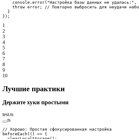
    console.
error
(
"Настройка базы данных не удалась:"
, 
    throw
 error; 
// Повторно выбросить для неудачи набо
  }
});
1
2
3
4
5
6
7
8
9
10
Лучшие практики
Держите хуки простыми
test.ts
ts
// Хорошо: Простая сфокусированная настройка
beforeEach
(() 
=>
 {
  clearLocalStorage
();