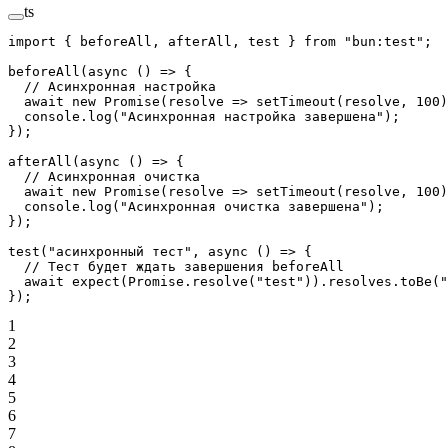
ts
import
 { beforeAll, afterAll, test } 
from
 "bun:test"
;
beforeAll
(
async
 () 
=>
 {
  // Асинхронная настройка
  await
 new
 Promise
(
resolve
 =>
 setTimeout
(resolve, 
100
)
  console.
log
(
"Асинхронная настройка завершена"
);
});
afterAll
(
async
 () 
=>
 {
  // Асинхронная очистка
  await
 new
 Promise
(
resolve
 =>
 setTimeout
(resolve, 
100
)
  console.
log
(
"Асинхронная очистка завершена"
);
});
test
(
"асинхронный тест"
, 
async
 () 
=>
 {
  // Тест будет ждать завершения beforeAll
  await
 expect
(
Promise
.
resolve
(
"test"
)).resolves.
toBe
(
"
});
1
2
3
4
5
6
7