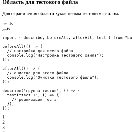
Область для тестового файла
Для ограничения области хуков целым тестовым файлом:
test.ts
ts
import
 { describe, beforeAll, afterAll, test } 
from
 "bu
beforeAll
(() 
=>
 {
  // настройка для всего файла
  console.
log
(
"Настройка тестового файла"
);
});
afterAll
(() 
=>
 {
  // очистка для всего файла
  console.
log
(
"Очистка тестового файла"
);
});
describe
(
"группа тестов"
, () 
=>
 {
  test
(
"тест 1"
, () 
=>
 {
    // реализация теста
  });
});
1
2
3