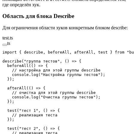
где определён хук.
Область для блока Describe
Для ограничения области хуков конкретным блоком describe:
test.ts
ts
import
 { describe, beforeAll, afterAll, test } 
from
 "bu
describe
(
"группа тестов"
, () 
=>
 {
  beforeAll
(() 
=>
 {
    // настройка для этой группы describe
    console.
log
(
"Настройка группы тестов"
);
  });
  afterAll
(() 
=>
 {
    // очистка для этой группы describe
    console.
log
(
"Очистка группы тестов"
);
  });
  test
(
"тест 1"
, () 
=>
 {
    // реализация теста
  });
  test
(
"тест 2"
, () 
=>
 {
    // реализация теста