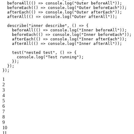
  beforeAll
(() 
=>
 console.
log
(
"Outer beforeAll"
));
  beforeEach
(() 
=>
 console.
log
(
"Outer beforeEach"
));
  afterEach
(() 
=>
 console.
log
(
"Outer afterEach"
));
  afterAll
(() 
=>
 console.
log
(
"Outer afterAll"
));
  describe
(
"inner describe"
, () 
=>
 {
    beforeAll
(() 
=>
 console.
log
(
"Inner beforeAll"
));
    beforeEach
(() 
=>
 console.
log
(
"Inner beforeEach"
));
    afterEach
(() 
=>
 console.
log
(
"Inner afterEach"
));
    afterAll
(() 
=>
 console.
log
(
"Inner afterAll"
));
    test
(
"nested test"
, () 
=>
 {
      console.
log
(
"Test running"
);
    });
  });
});
1
2
3
4
5
6
7
8
9
10
11