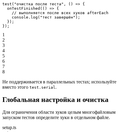
test
(
"очистка после теста"
, () 
=>
 {
  onTestFinished
(() 
=>
 {
    // выполняется после всех хуков afterEach
    console.
log
(
"тест завершён"
);
  });
});
1
2
3
4
5
6
7
8
Не поддерживается в параллельных тестах; используйте
вместо этого
.
test.serial
Глобальная настройка и очистка
Для ограничения области хуков целым многофайловым
запуском тестов определите хуки в отдельном файле.
setup.ts