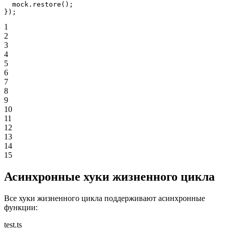
  mock.
restore
();
});
1
2
3
4
5
6
7
8
9
10
11
12
13
14
15
Асинхронные хуки жизненного цикла
Все хуки жизненного цикла поддерживают асинхронные
функции:
test.ts