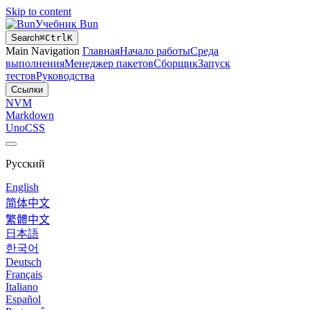
Skip to content
Учебник Bun
Search
⌘
Ctrl
K
Main Navigation
Главная
Начало работы
Среда
выполнения
Менеджер пакетов
Сборщик
Запуск
тестов
Руководства
Ссылки
NVM
Markdown
UnoCSS
Русский
English
简体中文
繁體中文
日本語
한국어
Deutsch
Français
Italiano
Español