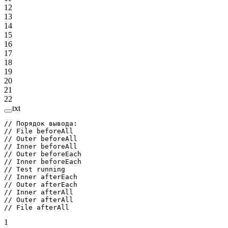
12
13
14
15
16
17
18
19
20
21
22
txt
// Порядок вывода:
// File beforeAll
// Outer beforeAll
// Inner beforeAll
// Outer beforeEach
// Inner beforeEach
// Test running
// Inner afterEach
// Outer afterEach
// Inner afterAll
// Outer afterAll
// File afterAll
1