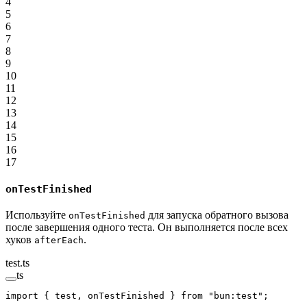
4
5
6
7
8
9
10
11
12
13
14
15
16
17
onTestFinished
Используйте
для запуска обратного вызова
onTestFinished
после завершения одного теста. Он выполняется после всех
хуков
.
afterEach
test.ts
ts
import
 { test, onTestFinished } 
from
 "bun:test"
;