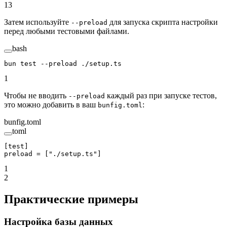
13
Затем используйте
для запуска скрипта настройки
--preload
перед любыми тестовыми файлами.
bash
bun
 test
 --preload
 ./setup.ts
1
Чтобы не вводить
каждый раз при запуске тестов,
--preload
это можно добавить в ваш
:
bunfig.toml
bunfig.toml
toml
[
test
]
preload = [
"./setup.ts"
]
1
2
Практические примеры
Настройка базы данных