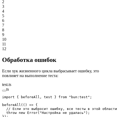
2
3
4
5
6
7
8
9
10
11
12
Обработка ошибок
Если хук жизненного цикла выбрасывает ошибку, это
повлияет на выполнение теста:
test.ts
ts
import
 { beforeAll, test } 
from
 "bun:test"
;
beforeAll
(() 
=>
 {
  // Если это выбросит ошибку, все тесты в этой области
  throw
 new
 Error
(
"Настройка не удалась"
);
});