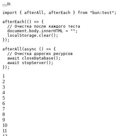
ts
import
 { afterAll, afterEach } 
from
 "bun:test"
;
afterEach
(() 
=>
 {
  // Очистка после каждого теста
  document.body.innerHTML 
=
 ""
;
  localStorage.
clear
();
});
afterAll
(
async
 () 
=>
 {
  // Очистка дорогих ресурсов
  await
 closeDatabase
();
  await
 stopServer
();
});
1
2
3
4
5
6
7
8
9
10
11