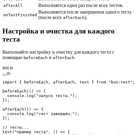
Выполняется один раз после всех тестов.
afterAll
Выполняется после завершения одного теста
onTestFinished
(после всех
).
afterEach
Настройка и очистка для каждого
теста
Выполняйте настройку и очистку для каждого теста с
помощью
и
.
beforeEach
afterEach
test.ts
ts
import
 { beforeEach, afterEach, test } 
from
 "bun:test"
;
beforeEach
(() 
=>
 {
  console.
log
(
"запуск теста."
);
});
afterEach
(() 
=>
 {
  console.
log
(
"тест завершён."
);
});
// тесты...
test
(
"пример теста"
, () 
=>
 {