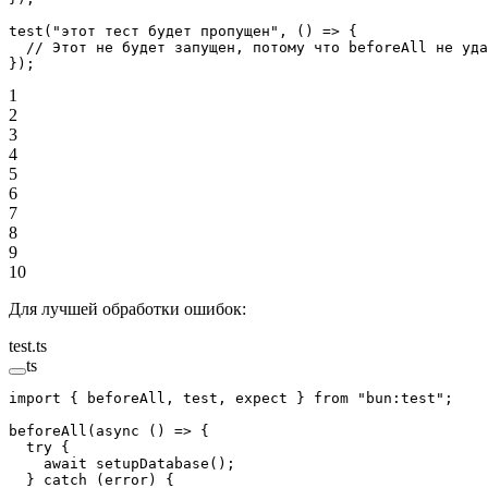
test
(
"этот тест будет пропущен"
, () 
=>
 {
  // Этот не будет запущен, потому что beforeAll не уда
});
1
2
3
4
5
6
7
8
9
10
Для лучшей обработки ошибок:
test.ts
ts
import
 { beforeAll, test, expect } 
from
 "bun:test"
;
beforeAll
(
async
 () 
=>
 {
  try
 {
    await
 setupDatabase
();
  } 
catch
 (error) {