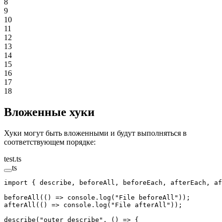
8
9
10
11
12
13
14
15
16
17
18
Вложенные хуки
Хуки могут быть вложенными и будут выполняться в
соответствующем порядке:
test.ts
ts
import
 { describe, beforeAll, beforeEach, afterEach, af
beforeAll
(() 
=>
 console.
log
(
"File beforeAll"
));
afterAll
(() 
=>
 console.
log
(
"File afterAll"
));
describe
(
"outer describe"
, () 
=>
 {