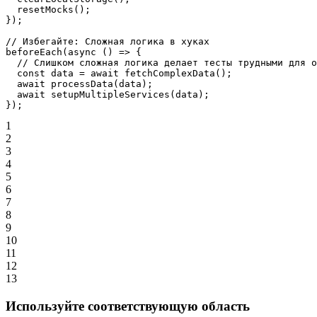
  resetMocks
();
});
// Избегайте: Сложная логика в хуках
beforeEach
(
async
 () 
=>
 {
  // Слишком сложная логика делает тесты трудными для о
  const
 data
 =
 await
 fetchComplexData
();
  await
 processData
(data);
  await
 setupMultipleServices
(data);
});
1
2
3
4
5
6
7
8
9
10
11
12
13
Используйте соответствующую область