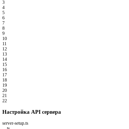
3
4
5
6
7
8
9
10
11
12
13
14
15
16
17
18
19
20
21
22
Настройка API сервера
server-setup.ts
ts