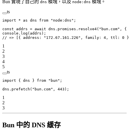
Bun 實現了自己的
模塊，以及
模塊。
dns
node:dns
ts
import
 *
 as
 dns 
from
 "node:dns"
;
const
 addrs
 =
 await
 dns.promises.
resolve4
(
"bun.com"
, { 
console.
log
(addrs);
// => [{ address: "172.67.161.226", family: 4, ttl: 0 }
1
2
3
4
5
ts
import
 { dns } 
from
 "bun"
;
dns.
prefetch
(
"bun.com"
, 
443
);
1
2
3
Bun 中的 DNS 緩存