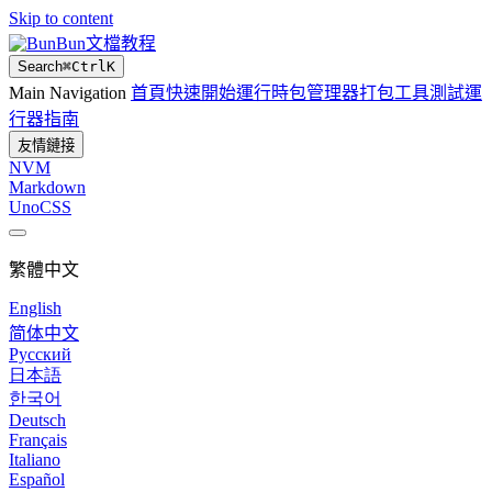
Skip to content
Bun文檔教程
Search
⌘
Ctrl
K
Main Navigation
首頁
快速開始
運行時
包管理器
打包工具
測試運
行器
指南
友情鏈接
NVM
Markdown
UnoCSS
繁體中文
English
简体中文
Русский
日本語
한국어
Deutsch
Français
Italiano
Español