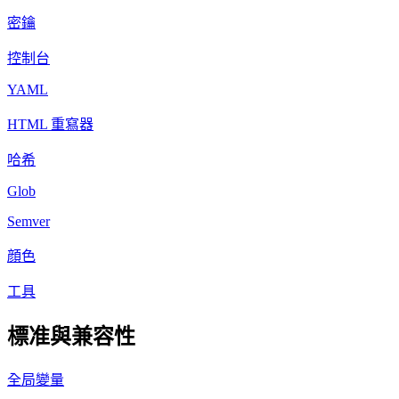
密鑰
控制台
YAML
HTML 重寫器
哈希
Glob
Semver
顔色
工具
標准與兼容性
全局變量