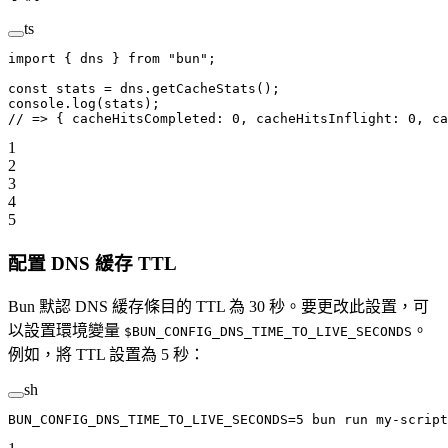
ts
import
 { dns } 
from
 "bun"
;
const
 stats
 =
 dns.
getCacheStats
();
console.
log
(stats);
// => { cacheHitsCompleted: 0, cacheHitsInflight: 0, ca
1
2
3
4
5
配置 DNS 緩存 TTL
Bun 默認 DNS 緩存條目的 TTL 為 30 秒。要更改此設置，可
以設置環境變量
。
$BUN_CONFIG_DNS_TIME_TO_LIVE_SECONDS
例如，將 TTL 設置為 5 秒：
sh
BUN_CONFIG_DNS_TIME_TO_LIVE_SECONDS
=
5
 bun
 run
 my-script