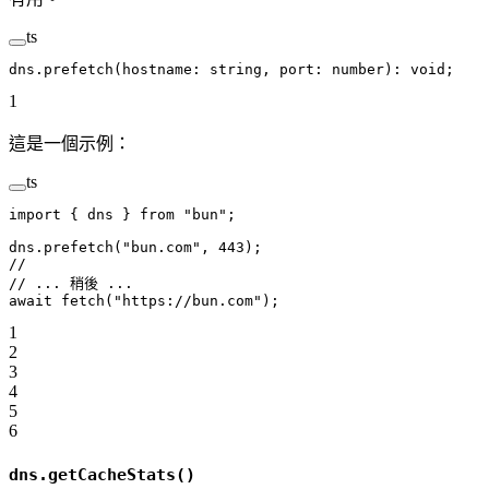
ts
dns.
prefetch
(hostname: string, port: number): 
void
;
1
這是一個示例：
ts
import
 { dns } 
from
 "bun"
;
dns.
prefetch
(
"bun.com"
, 
443
);
//
// ... 稍後 ...
await
 fetch
(
"https://bun.com"
);
1
2
3
4
5
6
dns.getCacheStats()