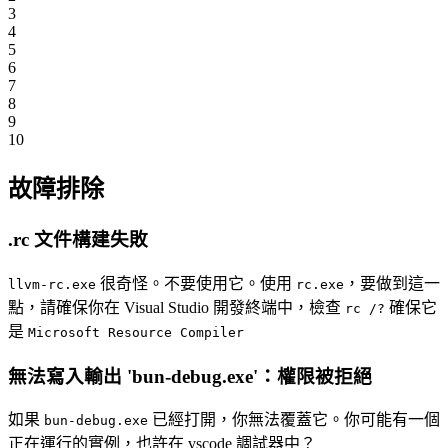
3
4
5
6
7
8
9
10
故障排除
.rc 文件構建失敗
很奇怪。不要使用它。使用
，要做到這一
llvm-rc.exe
rc.exe
點，請確保你在 Visual Studio 開發終端中，檢查
確保它
rc /?
是
Microsoft Resource Compiler
無法寫入輸出 'bun-debug.exe'：權限被拒絕
如果
已經打開，你無法覆蓋它。你可能有一個
bun-debug.exe
正在運行的實例，也許在 vscode 調試器中？