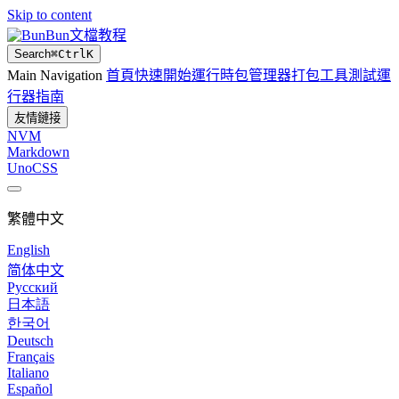
Skip to content
Bun文檔教程
Search
⌘
Ctrl
K
Main Navigation
首頁
快速開始
運行時
包管理器
打包工具
測試運
行器
指南
友情鏈接
NVM
Markdown
UnoCSS
繁體中文
English
简体中文
Русский
日本語
한국어
Deutsch
Français
Italiano
Español