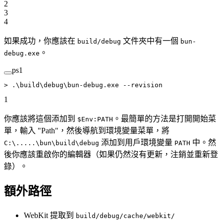
2
3
4
如果成功，你應該在
文件夾中有一個
build/debug
bun-
。
debug.exe
ps1
>
 .\build\debug\
bun-debug.exe
 --
revision
1
你應該將這個添加到
。最簡單的方法是打開開始菜
$Env:PATH
單，輸入 "Path"，然後導航到環境變量菜單，將
添加到用戶環境變量
中。然
C:\.....\bun\build\debug
PATH
後你應該重啟你的編輯器（如果仍然沒有更新，注銷並重新登
錄）。
額外路徑
WebKit 提取到
build/debug/cache/webkit/