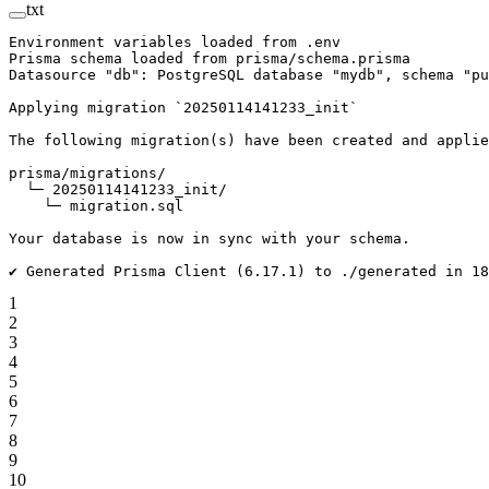
txt
Environment variables loaded from .env
Prisma schema loaded from prisma/schema.prisma
Datasource "db": PostgreSQL database "mydb", schema "pu
Applying migration `20250114141233_init`
The following migration(s) have been created and applie
prisma/migrations/
  └─ 20250114141233_init/
    └─ migration.sql
Your database is now in sync with your schema.
✔ Generated Prisma Client (6.17.1) to ./generated in 18
1
2
3
4
5
6
7
8
9
10