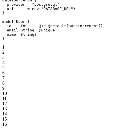
datasource
 db
 {
  provider 
=
 "postgresql"
  url      
=
 env
(
"DATABASE_URL"
)
}
model
 User
 {
  id    
Int
     @id
 @default
(
autoincrement
())
  email 
String
  @unique
  name  
String
?
}
1
2
3
4
5
6
7
8
9
10
11
12
13
14
15
16