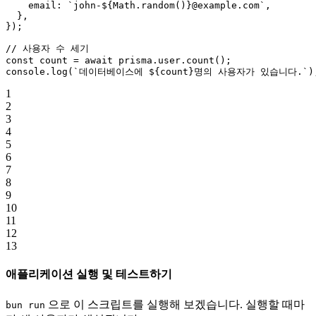
    email: 
`john-${
Math
.
random
()
}@example.com`
,
  },
});
// 사용자 수 세기
const
 count
 =
 await
 prisma.user.
count
();
console.
log
(
`데이터베이스에 ${
count
}명의 사용자가 있습니다.`
)
1
2
3
4
5
6
7
8
9
10
11
12
13
애플리케이션 실행 및 테스트하기
으로 이 스크립트를 실행해 보겠습니다. 실행할 때마
bun run