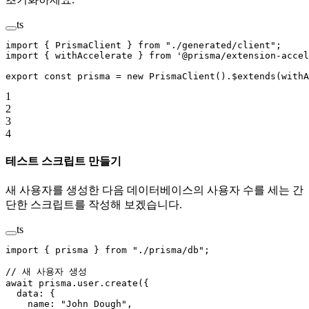
ts
import
 { PrismaClient } 
from
 "./generated/client"
;
import
 { withAccelerate } 
from
 '@prisma/extension-accel
export
 const
 prisma
 =
 new
 PrismaClient
().
$extends
(
withA
1
2
3
4
테스트 스크립트 만들기
새 사용자를 생성한 다음 데이터베이스의 사용자 수를 세는 간
단한 스크립트를 작성해 보겠습니다.
ts
import
 { prisma } 
from
 "./prisma/db"
;
// 새 사용자 생성
await
 prisma.user.
create
({
  data: {
    name: 
"John Dough"
,