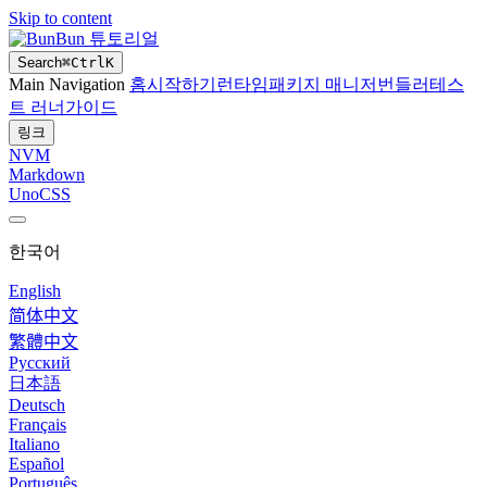
Skip to content
Bun 튜토리얼
Search
⌘
Ctrl
K
Main Navigation
홈
시작하기
런타임
패키지 매니저
번들러
테스
트 러너
가이드
링크
NVM
Markdown
UnoCSS
한국어
English
简体中文
繁體中文
Русский
日本語
Deutsch
Français
Italiano
Español
Português