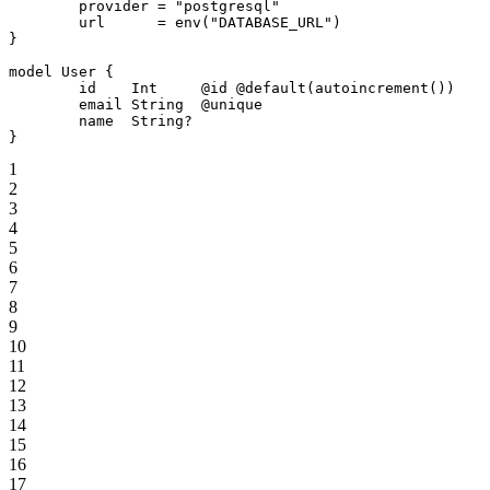
	provider 
=
 "postgresql"
	url      
=
 env
(
"DATABASE_URL"
)
}
model
 User
 { 
	id    
Int
     @id
 @default
(
autoincrement
()) 
	email 
String
  @unique
	name  
String
?
} 
1
2
3
4
5
6
7
8
9
10
11
12
13
14
15
16
17