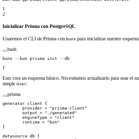
1
2
Inicializar Prisma con PostgreSQL
Usaremos el CLI de Prisma con
para inicializar nuestro esquem
bunx
bash
bunx
 --bun
 prisma
 init
 --db
1
Esto crea un esquema básico. Necesitamos actualizarlo para usar el n
simple
.
User
prisma
generator
 client
 {
	provider 
=
 "prisma-client"
	output 
=
 "./generated"
	engineType 
=
 "client"
	runtime 
=
 "bun"
}
datasource
 db
 {