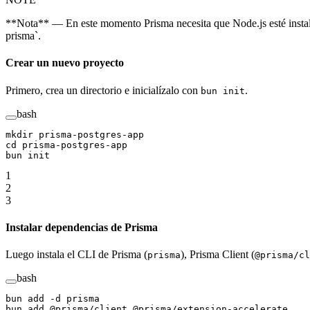
**Nota** — En este momento Prisma necesita que Node.js esté instala
prisma`.
Crear un nuevo proyecto
Primero, crea un directorio e inicialízalo con
.
bun init
bash
mkdir
 prisma-postgres-app
cd
 prisma-postgres-app
bun
 init
1
2
3
Instalar dependencias de Prisma
Luego instala el CLI de Prisma (
), Prisma Client (
prisma
@prisma/cl
bash
bun
 add
 -d
 prisma
bun
 add
 @prisma/client
 @prisma/extension-accelerate