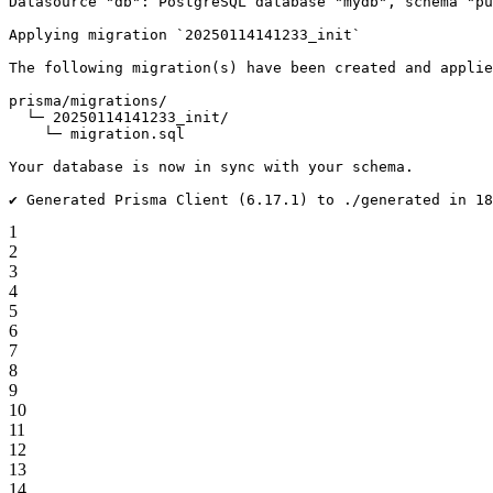
Datasource "db": PostgreSQL database "mydb", schema "pu
Applying migration `20250114141233_init`
The following migration(s) have been created and applie
prisma/migrations/
  └─ 20250114141233_init/
    └─ migration.sql
Your database is now in sync with your schema.
✔ Generated Prisma Client (6.17.1) to ./generated in 18
1
2
3
4
5
6
7
8
9
10
11
12
13
14