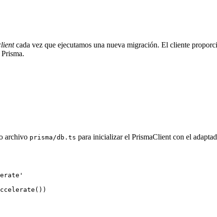
lient
cada vez que ejecutamos una nueva migración. El cliente proporcio
 Prisma.
vo archivo
para inicializar el PrismaClient con el adaptad
prisma/db.ts
erate'
ccelerate
())