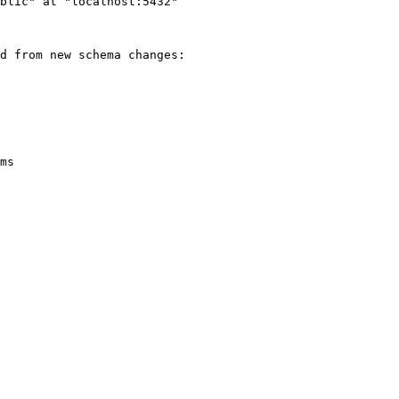
blic" at "localhost:5432"
d from new schema changes:
ms