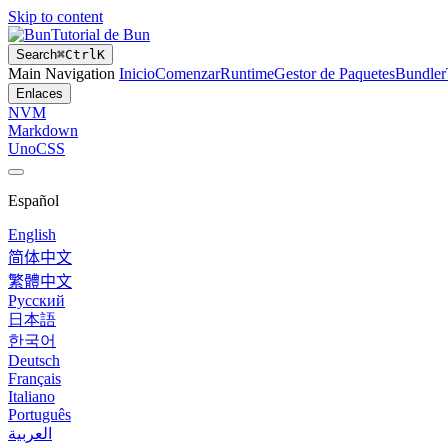
Skip to content
Tutorial de Bun
Search
⌘
Ctrl
K
Main Navigation
Inicio
Comenzar
Runtime
Gestor de Paquetes
Bundler
Enlaces
NVM
Markdown
UnoCSS
Español
English
简体中文
繁體中文
Русский
日本語
한국어
Deutsch
Français
Italiano
Português
العربية