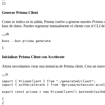
15
Generar Prisma Client
Como se indica en la salida, Prisma vuelve a generar nuestro
Prisma c
base de datos. Puedes regenerar manualmente el cliente con el CLI de
sh
bunx
 --bun
 prisma
 generate
1
Inicializar Prisma Client con Accelerate
Ahora necesitamos crear una instancia de Prisma client. Crea un nue
ts
import
 { PrismaClient } 
from
 "./generated/client"
;
import
 { withAccelerate } 
from
 '@prisma/extension-accel
export
 const
 prisma
 =
 new
 PrismaClient
().
$extends
(
withA
1
2