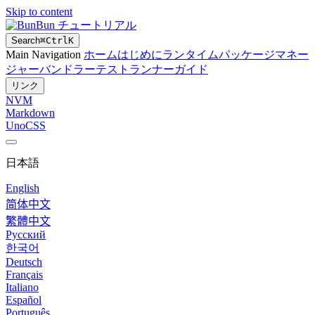
Skip to content
Bun チュートリアル
Search
⌘
Ctrl
K
Main Navigation
ホーム
はじめに
ランタイム
パッケージマネー
ジャー
バンドラー
テストランナー
ガイド
リンク
NVM
Markdown
UnoCSS
日本語
English
简体中文
繁體中文
Русский
한국어
Deutsch
Français
Italiano
Español
Português