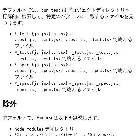
デフォルトでは、
はプロジェクトディレクトリを
bun test
再帰的に検索して、特定のパターンに一致するファイルを見
つけます。
-
*.test.{js|jsx|ts|tsx}
、
、
、
で終わる
.test.js
.test.jsx
.test.ts
.test.tsx
ファイル
-
、
、
*_test.{js|jsx|ts|tsx}
_test.js
_test.jsx
、
で終わるファイル
_test.ts
_test.tsx
-
*.spec.{js|jsx|ts|tsx}
、
、
、
で終わる
.spec.js
.spec.jsx
.spec.ts
.spec.tsx
ファイル
-
、
、
*_spec.{js|jsx|ts|tsx}
_spec.js
_spec.jsx
、
で終わるファイル
_spec.ts
_spec.tsx
除外
デフォルトで、Bun test は以下を無視します。
ディレクトリ
node_modules
隠しディレクトリ（ピリオド
で始まるもの）
.