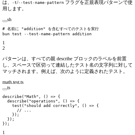
は、
/
フラグを正規表現パターンで使
-t
--test-name-pattern
用します。
sh
# 名前に "addition" を含むすべてのテストを実行
bun
 test
 --test-name-pattern
 addition
1
2
パターンは、すべての親 describe ブロックのラベルを前置
し、スペースで区切って連結したテスト名の文字列に対して
マッチされます。例えば、次のように定義されたテスト。
math.test.ts
ts
describe
(
"Math"
, () 
=>
 {
  describe
(
"operations"
, () 
=>
 {
    test
(
"should add correctly"
, () 
=>
 {
      // ...
    });
  });
});
1