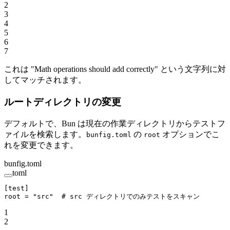
2
3
4
5
6
7
これは "Math operations should add correctly" という文字列に対
してマッチされます。
ルートディレクトリの変更
デフォルトで、Bun は現在の作業ディレクトリからテストフ
ァイルを検索します。
の
オプションでこ
bunfig.toml
root
れを変更できます。
bunfig.toml
toml
[
test
]
root = 
"src"
  # src ディレクトリでのみテストをスキャン
1
2