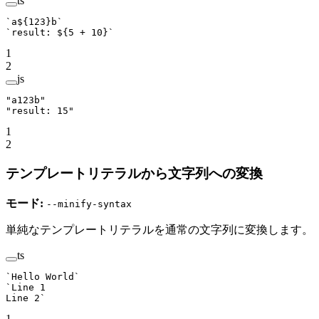
ts
`a${
123
}b`
`result: ${
5
 +
 10
}`
1
2
js
"a123b"
"result: 15"
1
2
テンプレートリテラルから文字列への変換
モード:
--minify-syntax
単純なテンプレートリテラルを通常の文字列に変換します。
ts
`Hello World`
`Line 1
Line 2`
1