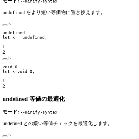
モード:
--minify-syntax
をより短い等価物に置き換えます。
undefined
ts
undefined
let
 x 
=
 undefined
;
1
2
js
void
 0
let
 x
=void
 0
;
1
2
undefined 等値の最適化
モード:
--minify-syntax
undefined との緩い等値チェックを最適化します。
ts