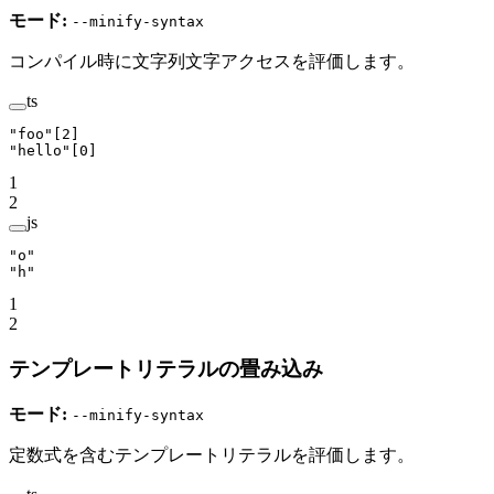
モード:
--minify-syntax
コンパイル時に文字列文字アクセスを評価します。
ts
"foo"
[
2
]
"hello"
[
0
]
1
2
js
"o"
"h"
1
2
テンプレートリテラルの畳み込み
モード:
--minify-syntax
定数式を含むテンプレートリテラルを評価します。