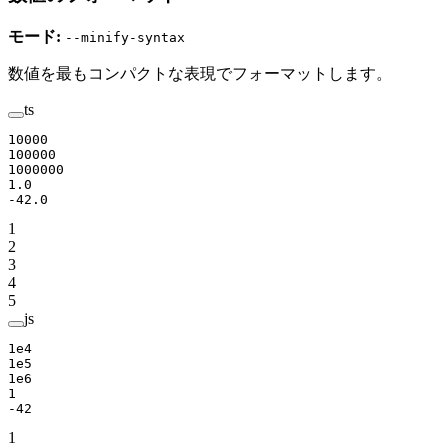
モード:
--minify-syntax
数値を最もコンパクトな表現でフォーマットします。
ts
10000
100000
1000000
1.0
-
42.0
1
2
3
4
5
js
1e4
1e5
1e6
1
-
42
1