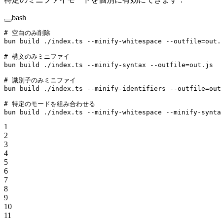
bash
# 空白のみ削除
bun
 build
 ./index.ts
 --minify-whitespace
 --outfile=out.
# 構文のみミニファイ
bun
 build
 ./index.ts
 --minify-syntax
 --outfile=out.js
# 識別子のみミニファイ
bun
 build
 ./index.ts
 --minify-identifiers
 --outfile=out
# 特定のモードを組み合わせる
bun
 build
 ./index.ts
 --minify-whitespace
 --minify-synta
1
2
3
4
5
6
7
8
9
10
11