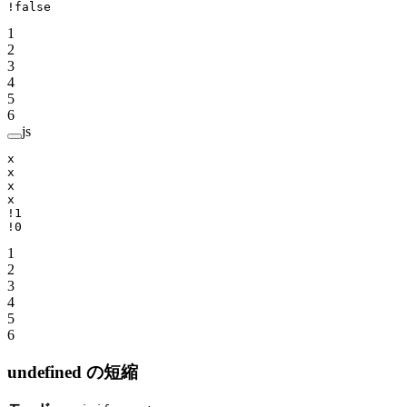
!
false
1
2
3
4
5
6
js
x
x
x
x
!
1
!
0
1
2
3
4
5
6
undefined の短縮