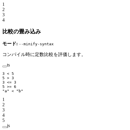
1
2
3
4
比較の畳み込み
モード:
--minify-syntax
コンパイル時に定数比較を評価します。
ts
3
 <
 5
5
 >
 3
3
 <=
 3
5
 >=
 6
"a"
 <
 "b"
1
2
3
4
5
js