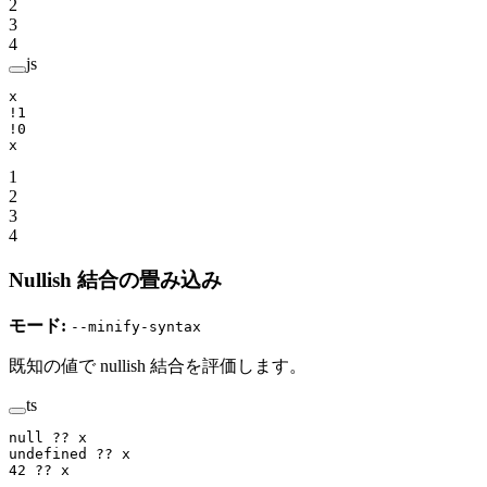
2
3
4
js
x
!
1
!
0
x
1
2
3
4
Nullish 結合の畳み込み
モード:
--minify-syntax
既知の値で nullish 結合を評価します。
ts
null
 ??
 x
undefined
 ??
 x
42
 ??
 x