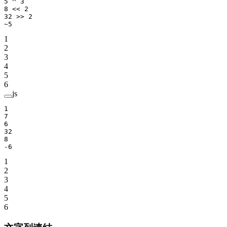
5
 ^
 3
8
 <<
 2
32
 >>
 2
~
5
1
2
3
4
5
6
js
1
7
6
32
8
-
6
1
2
3
4
5
6