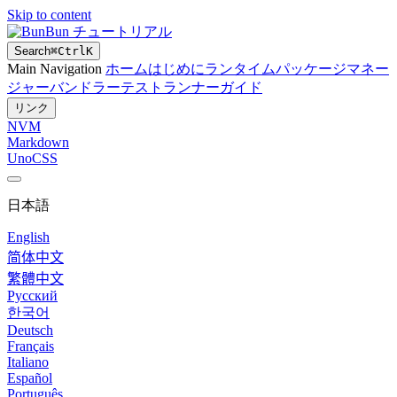
Skip to content
Bun チュートリアル
Search
⌘
Ctrl
K
Main Navigation
ホーム
はじめに
ランタイム
パッケージマネー
ジャー
バンドラー
テストランナー
ガイド
リンク
NVM
Markdown
UnoCSS
日本語
English
简体中文
繁體中文
Русский
한국어
Deutsch
Français
Italiano
Español
Português