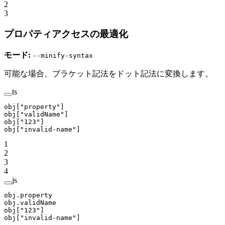
2
3
プロパティアクセスの最適化
モード:
--minify-syntax
可能な場合、ブラケット記法をドット記法に変換します。
ts
obj[
"property"
]
obj[
"validName"
]
obj[
"123"
]
obj[
"invalid-name"
]
1
2
3
4
js
obj.property
obj.validName
obj[
"123"
]
obj[
"invalid-name"
]