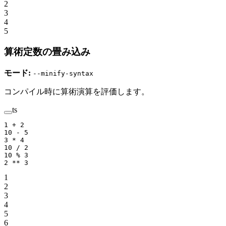
2
3
4
5
算術定数の畳み込み
モード:
--minify-syntax
コンパイル時に算術演算を評価します。
ts
1
 +
 2
10
 -
 5
3
 *
 4
10
 /
 2
10
 %
 3
2
 **
 3
1
2
3
4
5
6