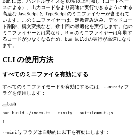
Bun には、バンドルサイズを 80% 以上削減し（コードベー
スによる）、出力コードをより高速に実行できるようにする
高速な JavaScript と TypeScript のミニファイヤーが含まれて
います。このミニファイヤーは、定数畳み込み、デッドコー
ド削除、構文変換など、数十回の最適化を実行します。他の
ミニファイヤーとは異なり、Bun のミニファイヤーは印刷す
るコードが少なくなるため、
の実行が高速になり
bun build
ます。
CLI の使用方法
すべてのミニファイを有効にする
すべてのミニファイモードを有効にするには、
フ
--minify
ラグを使用します：
bash
bun
 build
 ./index.ts
 --minify
 --outfile=out.js
1
フラグは自動的に以下を有効にします：
--minify