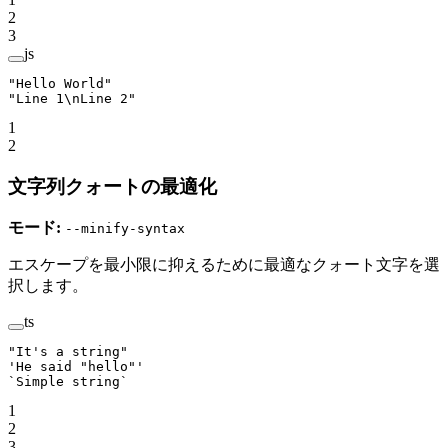
2
3
js
"Hello World"
"Line 1
\n
Line 2"
1
2
文字列クォートの最適化
モード:
--minify-syntax
エスケープを最小限に抑えるために最適なクォート文字を選
択します。
ts
"It's a string"
'He said "hello"'
`Simple string`
1
2
3