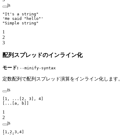
js
"It's a string"
'He said "hello"'
"Simple string"
1
2
3
配列スプレッドのインライン化
モード:
--minify-syntax
定数配列で配列スプレッド演算をインライン化します。
ts
[
1
, 
...
[
2
, 
3
], 
4
]
[
...
[a, b]]
1
2
js
[
1
,
2
,
3
,
4
]