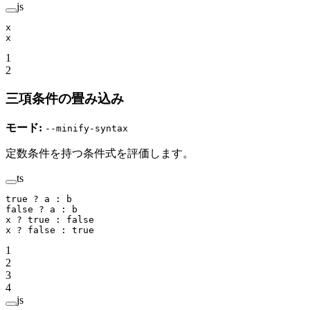
js
x
x
1
2
三項条件の畳み込み
モード:
--minify-syntax
定数条件を持つ条件式を評価します。
ts
true
 ?
 a 
:
 b
false
 ?
 a 
:
 b
x 
?
 true
 :
 false
x 
?
 false
 :
 true
1
2
3
4
js