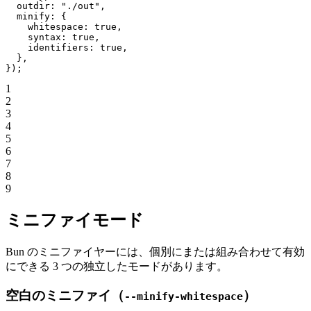
  outdir: 
"./out"
,
  minify: {
    whitespace: 
true
,
    syntax: 
true
,
    identifiers: 
true
,
  },
});
1
2
3
4
5
6
7
8
9
ミニファイモード
Bun のミニファイヤーには、個別にまたは組み合わせて有効
にできる 3 つの独立したモードがあります。
空白のミニファイ（
）
--minify-whitespace