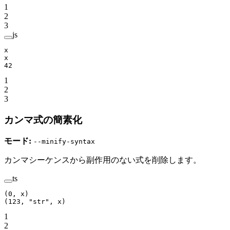
1
2
3
js
x
x
42
1
2
3
カンマ式の簡素化
モード:
--minify-syntax
カンマシーケンスから副作用のない式を削除します。
ts
(
0
, x)
(
123
, 
"str"
, x)
1
2