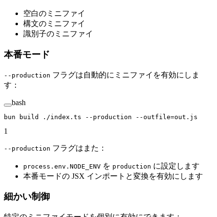
空白のミニファイ
構文のミニファイ
識別子のミニファイ
本番モード
フラグは自動的にミニファイを有効にしま
--production
す：
bash
bun
 build
 ./index.ts
 --production
 --outfile=out.js
1
フラグはまた：
--production
を
に設定します
process.env.NODE_ENV
production
本番モードの JSX インポートと変換を有効にします
細かい制御
特定のミニファイモードを個別に有効にできます：