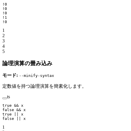
!
0
!
0
!
0
!
1
!
0
1
2
3
4
5
論理演算の畳み込み
モード:
--minify-syntax
定数値を持つ論理演算を簡素化します。
ts
true
 &&
 x
false
 &&
 x
true
 ||
 x
false
 ||
 x
1