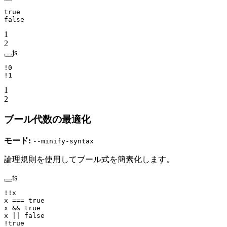
true
false
1
2
js
!
0
!
1
1
2
ブール代数の最適化
モード:
--minify-syntax
論理規則を使用してブール式を簡素化します。
ts
!!
x
x 
===
 true
x 
&&
 true
x 
||
 false
!
true