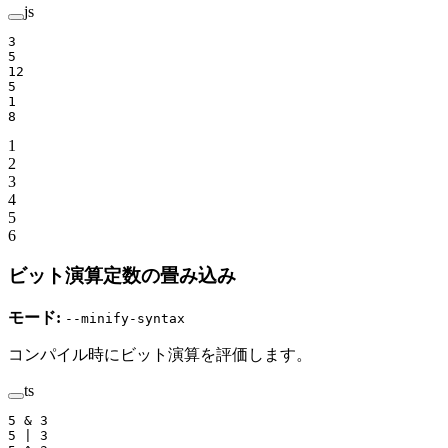
js
3
5
12
5
1
8
1
2
3
4
5
6
ビット演算定数の畳み込み
モード:
--minify-syntax
コンパイル時にビット演算を評価します。
ts
5
 &
 3
5
 |
 3