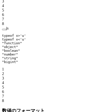
3
4
5
6
7
8
js
typeof
 x
>
'u'
typeof
 x<
'u'
"function"
"object"
"boolean"
"number"
"string"
"bigint"
1
2
3
4
5
6
7
8
数値のフォーマット