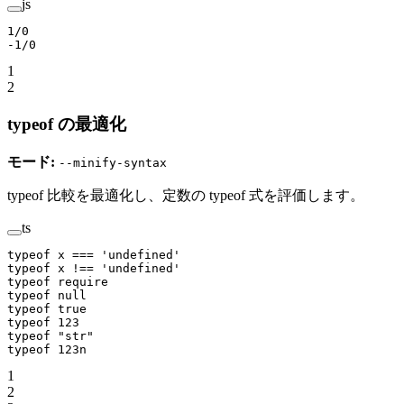
js
1
/
0
-
1
/
0
1
2
typeof の最適化
モード:
--minify-syntax
typeof 比較を最適化し、定数の typeof 式を評価します。
ts
typeof
 x 
===
 'undefined'
typeof
 x 
!==
 'undefined'
typeof
 require
typeof
 null
typeof
 true
typeof
 123
typeof
 "str"
typeof
 123
n
1
2