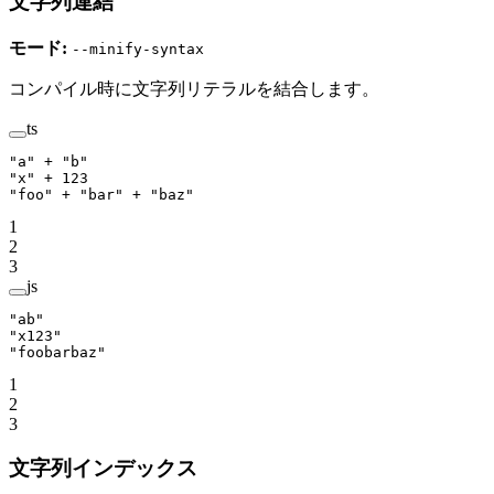
文字列連結
モード:
--minify-syntax
コンパイル時に文字列リテラルを結合します。
ts
"a"
 +
 "b"
"x"
 +
 123
"foo"
 +
 "bar"
 +
 "baz"
1
2
3
js
"ab"
"x123"
"foobarbaz"
1
2
3
文字列インデックス