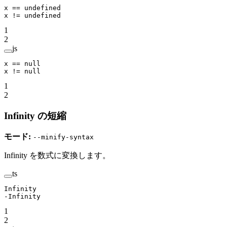
x 
==
 undefined
x 
!=
 undefined
1
2
js
x 
==
 null
x 
!=
 null
1
2
Infinity の短縮
モード:
--minify-syntax
Infinity を数式に変換します。
ts
Infinity
-
Infinity
1
2