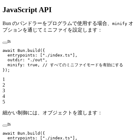
JavaScript API
Bun のバンドラーをプログラムで使用する場合、
オ
minify
プションを通じてミニファイを設定します：
ts
await
 Bun.
build
({
  entrypoints: [
"./index.ts"
],
  outdir: 
"./out"
,
  minify: 
true
, 
// すべてのミニファイモードを有効にする
});
1
2
3
4
5
細かい制御には、オブジェクトを渡します：
ts
await
 Bun.
build
({
  entrypoints: [
"./index.ts"
],