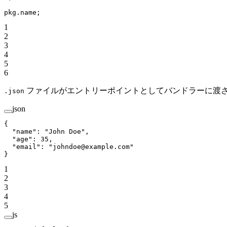
pkg.name;
1
2
3
4
5
6
ファイルがエントリーポイントとしてバンドラーに渡
.json
json
{
  "name"
: 
"John Doe"
,
  "age"
: 
35
,
  "email"
: 
"johndoe@example.com"
}
1
2
3
4
5
js