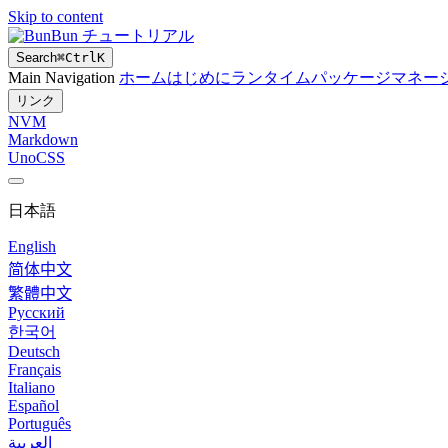
Skip to content
Bun チュートリアル
Search
⌘
Ctrl
K
Main Navigation
ホーム
はじめに
ランタイム
パッケージマネー
リンク
NVM
Markdown
UnoCSS
日本語
English
简体中文
繁體中文
Русский
한국어
Deutsch
Français
Italiano
Español
Português
العربية