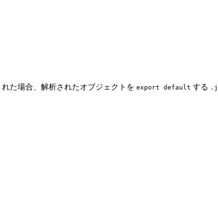
された場合、解析されたオブジェクトを
する
export default
.j