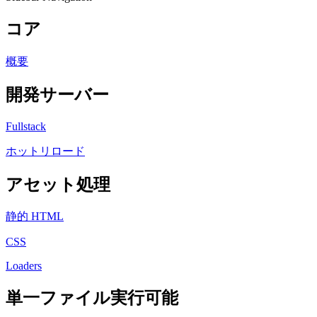
コア
概要
開発サーバー
Fullstack
ホットリロード
アセット処理
静的 HTML
CSS
Loaders
単一ファイル実行可能