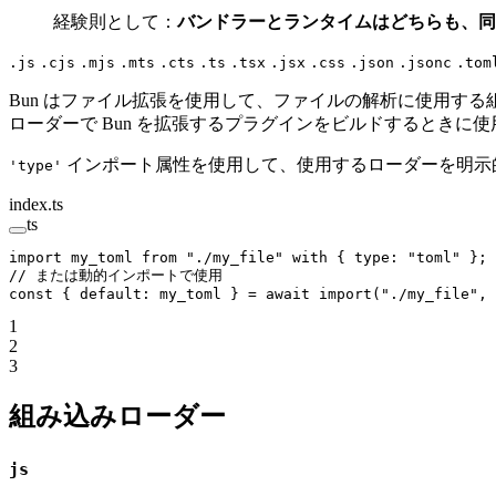
経験則として：
バンドラーとランタイムはどちらも、同
.js
.cjs
.mjs
.mts
.cts
.ts
.tsx
.jsx
.css
.json
.jsonc
.tom
Bun はファイル拡張を使用して、ファイルの解析に使用す
ローダーで Bun を拡張するプラグインをビルドするときに
インポート属性を使用して、使用するローダーを明示
'type'
index.ts
ts
import
 my_toml 
from
 "./my_file"
 with
 { type: 
"toml"
 };
// または動的インポートで使用
const
 { 
default
: 
my_toml
 } 
=
 await
 import
(
"./my_file"
, 
1
2
3
組み込みローダー
js