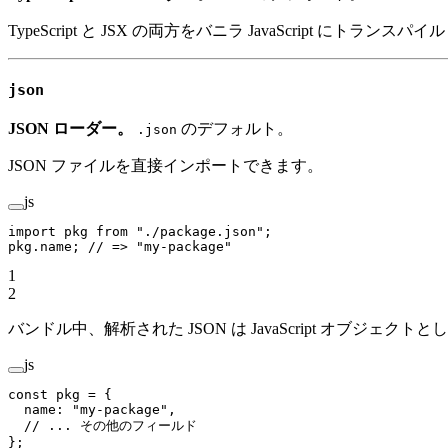
TypeScript と JSX の両方をバニラ JavaScript にトランスパ
json
JSON ローダー。
のデフォルト。
.json
JSON ファイルを直接インポートできます。
js
import
 pkg 
from
 "./package.json"
;
pkg.name; 
// => "my-package"
1
2
バンドル中、解析された JSON は JavaScript オブジ
js
const
 pkg
 =
 {
  name: 
"my-package"
,
  // ... その他のフィールド
};