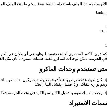
الآن سنحزم هذا الملف باستخدام
. سيتم طباعة الملف المحزم إل
bun build
bash
1
js
1
كما ترى، الكود المصدري لدالة
لا يظهر في أي مكان في الحزمة. 
random
في الحزمة، يمكن لوحدات الماكرو تنفيذ عمليات مميزة بأمان مثل القر
متى تستخدم وحدات الماكرو
إذا كان لديك عدة نصوص بناء لأشياء صغيرة حيث يكون لديك نص بناء لم
ويتم توازيه تلقائيًا، وإذا فشل، يفشل البناء أيضًا.
إذا وجدت نفسك تقوم بتشغيل الكثير من الكود في وقت الحزمة، ففكر 
سمات الاستيراد