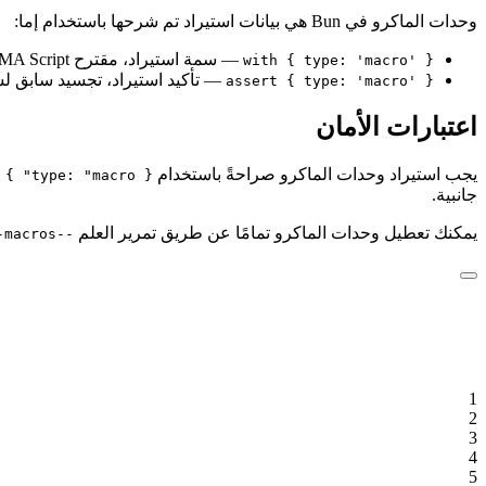
وحدات الماكرو في Bun هي بيانات استيراد تم شرحها باستخدام إما:
— سمة استيراد، مقترح ECMA Script من المرحلة 3
with { type: 'macro' }
— تأكيد استيراد، تجسيد سابق لس
assert { type: 'macro' }
اعتبارات الأمان
يجب استيراد وحدات الماكرو صراحةً باستخدام
{ type: "macro" }
جانبية.
يمكنك تعطيل وحدات الماكرو تمامًا عن طريق تمرير العلم
--no-macros
1
2
3
4
5