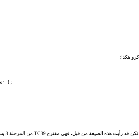
رو هكذا:
o"
 };
 TC39 من المرحلة 3 يسمح لك بإرفاق بيانات وصفية إضافية لبيانات الاستيراد.