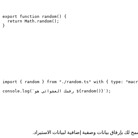
export
 function
 random
() {
  return
 Math.
random
();
}
import
 { random } 
from
 "./random.ts"
 with
 { type: 
"macr
);
}`
()
random
`رقمك العشوائي هو ${
(
log
console.