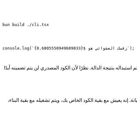
bun
 build
 ./cli.tsx
);
}`
`رقمك العشوائي هو ${
0.6805550949689833
(
log
console.
تم استبداله بنتيجة الدالة. نظرًا لأن الكود المصدري لن يتم تضمينه أبدًا
 إنه يعيش مع بقية الكود الخاص بك، ويتم تشغيله مع بقية البناء،