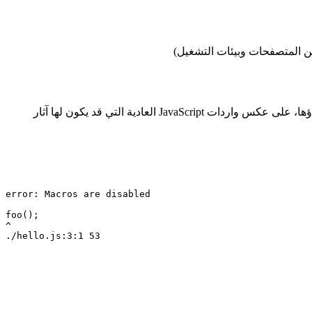
من المتصفحات وبيئات التشغيل)
لتنفيذها في وقت الحزمة. هذه الواردات ليس لها تأثير إذا لم يتم استدعاؤها، على عكس واردات JavaScript العادية التي قد يكون لها آثار
error: Macros are disabled
foo();
^
./hello.js:3:1 53