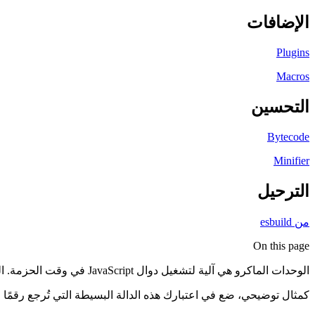
الإضافات
Plugins
Macros
التحسين
Bytecode
Minifier
الترحيل
من esbuild
On this page
الوحدات الماكرو هي آلية لتشغيل دوال JavaScript في وقت الحزمة. القيمة التي تُرجعها هذه الدوال يتم تضمينها مباشرة في الحزمة الخاصة بك.
كمثال توضيحي، ضع في اعتبارك هذه الدالة البسيطة التي تُرجع رقمًا عش