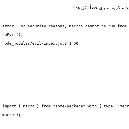
ة ماكرو، سترى خطأ مثل هذا:
error: For security reasons, macros cannot be run from 
beEvil();
^
node_modules/evil/index.js:3:1 50
import
 { macro } 
from
 "some-package"
 with
 { type: 
"macr
macro
();