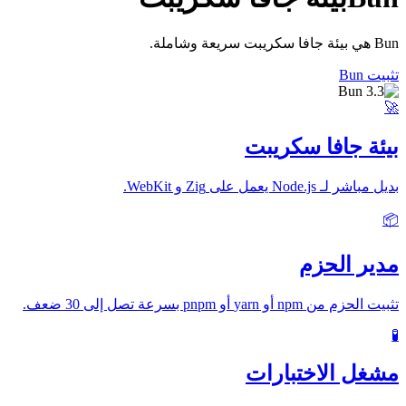
Bun هي بيئة جافا سكريبت سريعة وشاملة.
تثبيت Bun
🚀
بيئة جافا سكريبت
بديل مباشر لـ Node.js يعمل على Zig و WebKit.
📦
مدير الحزم
تثبيت الحزم من npm أو yarn أو pnpm بسرعة تصل إلى 30 ضعف.
🧪
مشغل الاختبارات