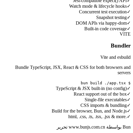
Jest-compatible expect() API
✓
Watch mode & lifecycle hooks
✓
Concurrent test execution
✓
Snapshot testing
✓
DOM APIs via happy-dom
✓
Built-in code coverage
✓
VITE
Bundler
Vite and esbuild
Bundle TypeScript, JSX, React & CSS for both browsers and
servers
$ bun build ./app.tsx
TypeScript & JSX built-in (no config)
✓
React support out of the box
✓
Single-file executables
✓
CSS imports & bundling
✓
Build for the browser, Bun, and Node.js
✓
.html, .css, .ts, .tsx, .jsx & more
✓
Bun بواسطة www.bunjs.com.cn تحرير