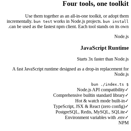
Four tools, one toolkit
Use them together as an all-in-one toolkit, or adopt them
incrementally.
works in Node.js projects.
bun test
bun install
can be used as the fastest npm client. Each tool stands on its own.
Node.js
JavaScript Runtime
Starts 3x faster than Node.js
A fast JavaScript runtime designed as a drop-in replacement for
Node.js
$ bun ./index.ts
Node.js API compatibility
✓
Comprehensive builtin standard library
✓
Hot & watch mode built-in
✓
TypeScript, JSX & React (zero config)
✓
PostgreSQL, Redis, MySQL, SQLite
✓
Environment variables with .env
✓
NPM