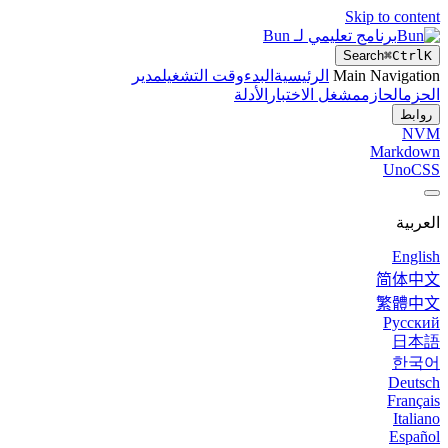
Skip to content
برنامج تعليمي لـ Bun
Search
⌘
Ctrl
K
Main Navigation
الرئيسية
البدء
وقت التشغيل
مدير
الحزم
الحازم
مشغل الاختبار
الأدلة
روابط
NVM
Markdown
UnoCSS
العربية
English
简体中文
繁體中文
Русский
日本語
한국어
Deutsch
Français
Italiano
Español