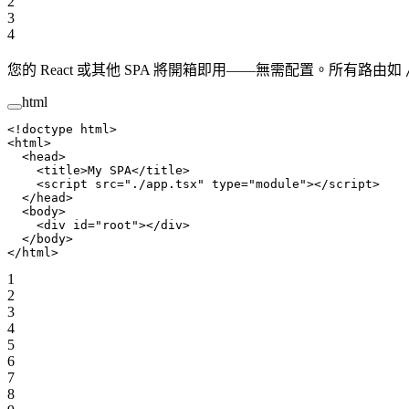
2
3
4
您的 React 或其他 SPA 將開箱即用——無需配置。所有路由如
html
<!
doctype
 html
>
<
html
>
  <
head
>
    <
title
>My SPA</
title
>
    <
script
 src
=
"./app.tsx"
 type
=
"module"
></
script
>
  </
head
>
  <
body
>
    <
div
 id
=
"root"
></
div
>
  </
body
>
</
html
>
1
2
3
4
5
6
7
8