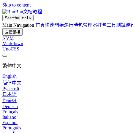
Skip to content
Bun文檔教程
Search
⌘
Ctrl
K
Main Navigation
首頁
快速開始
運行時
包管理器
打包工具
測試運
友情鏈接
NVM
Markdown
UnoCSS
繁體中文
English
简体中文
Русский
日本語
한국어
Deutsch
Français
Italiano
Español
Português