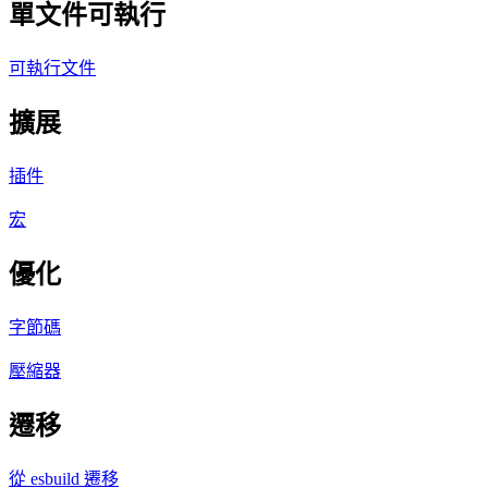
單文件可執行
可執行文件
擴展
插件
宏
優化
字節碼
壓縮器
遷移
從 esbuild 遷移