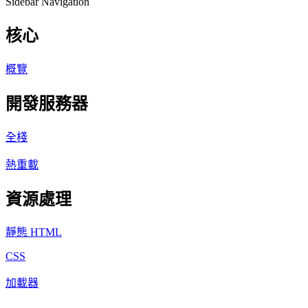
Sidebar Navigation
核心
概覽
開發服務器
全棧
熱重載
資源處理
靜態 HTML
CSS
加載器