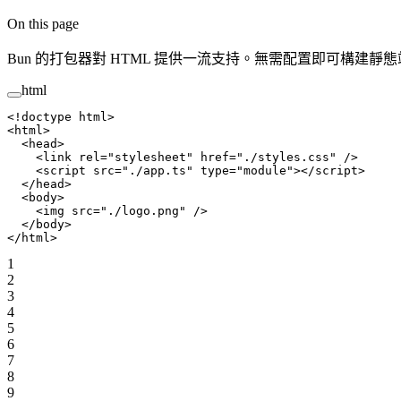
On this page
Bun 的打包器對 HTML 提供一流支持。無需配置即可構建靜態
html
<!
doctype
 html
>
<
html
>
  <
head
>
    <
link
 rel
=
"stylesheet"
 href
=
"./styles.css"
 />
    <
script
 src
=
"./app.ts"
 type
=
"module"
></
script
>
  </
head
>
  <
body
>
    <
img
 src
=
"./logo.png"
 />
  </
body
>
</
html
>
1
2
3
4
5
6
7
8
9